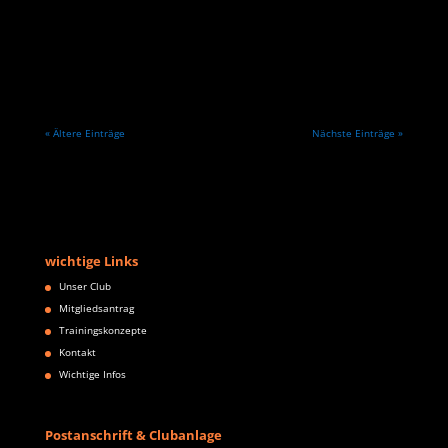
heute bei bewölktem Himmel und teils Nieselregen in
Erlangen für die Herren lll gegen Rot-Weiß um die
nächsten Punkte. Rodrigo, Noa und Benedikt starteten
direkt um 10Uhr in die erste Runde. Die Jungs hatten...
« Ältere Einträge
Nächste Einträge »
wichtige Links
Unser Club
Mitgliedsantrag
Trainingskonzepte
Kontakt
Wichtige Infos
Postanschrift & Clubanlage