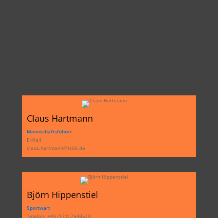
Claus Hartmann
Mannschaftsführer
E-Mail
claus.hartmann@tc66.de
Björn Hippenstiel
Sportwart
Telefon: +49 (171) 7548510