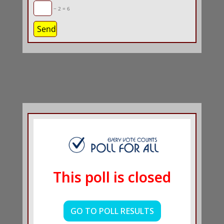
− 2 = 6