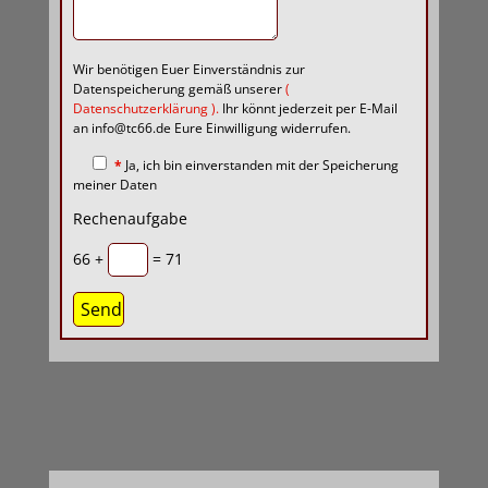
Wir benötigen Euer Einverständnis zur
Datenspeicherung gemäß unserer
(
Datenschutzerklärung
).
Ihr könnt jederzeit per E-Mail
an info@tc66.de Eure Einwilligung widerrufen.
*
Ja, ich bin einverstanden mit der Speicherung
meiner Daten
Rechenaufgabe
66 +
= 71