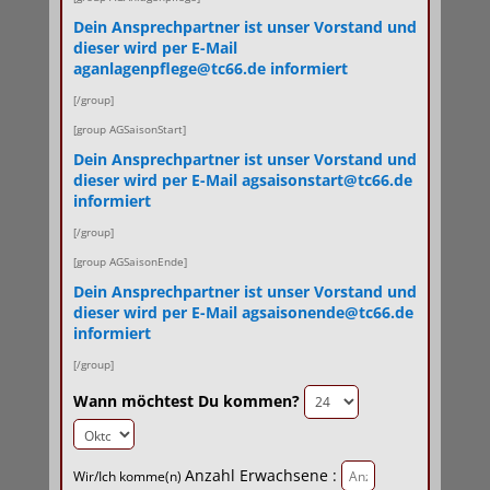
Dein Ansprechpartner ist unser Vorstand und
dieser wird per E-Mail
aganlagenpflege@tc66.de informiert
[/group]
[group AGSaisonStart]
Dein Ansprechpartner ist unser Vorstand und
dieser wird per E-Mail agsaisonstart@tc66.de
informiert
[/group]
[group AGSaisonEnde]
Dein Ansprechpartner ist unser Vorstand und
dieser wird per E-Mail agsaisonende@tc66.de
informiert
[/group]
Wann möchtest Du kommen?
Anzahl Erwachsene :
Wir/Ich komme(n)