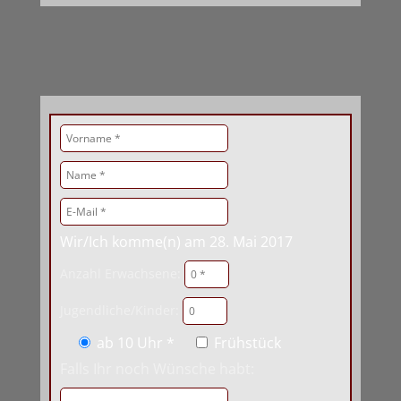
Wir/Ich komme(n) am 28. Mai 2017
Anzahl Erwachsene:
Jugendliche/Kinder:
ab 10 Uhr *
Frühstück
Falls Ihr noch Wünsche habt: