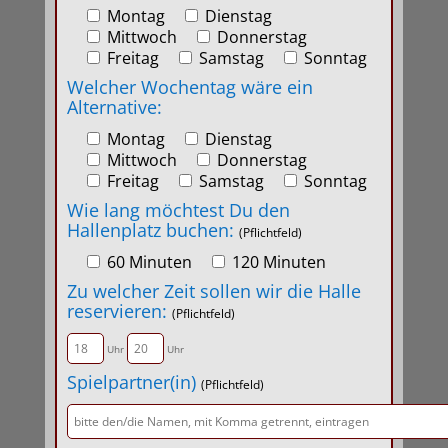
Montag
Dienstag
Mittwoch
Donnerstag
Freitag
Samstag
Sonntag
Welcher Wochentag wäre ein
Alternative:
Montag
Dienstag
Mittwoch
Donnerstag
Freitag
Samstag
Sonntag
Wie lang möchtest Du den
Hallenplatz buchen:
(Pflichtfeld)
60 Minuten
120 Minuten
Zu welcher Zeit sollen wir die Halle
reservieren:
(Pflichtfeld)
Uhr
Uhr
Spielpartner(in)
(Pflichtfeld)