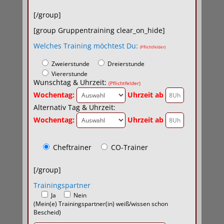
[/group]
[group Gruppentraining clear_on_hide]
Welches Training möchtest Du:
(Pflichtfelder)
Zweierstunde
Dreierstunde
Viererstunde
Wunschtag & Uhrzeit:
(Pflichtfelder)
Wochentag:
Uhrzeit ab
Alternativ Tag & Uhrzeit:
Wochentag:
Uhrzeit ab
Cheftrainer
CO-Trainer
[/group]
Trainingspartner
Ja
Nein
(Mein(e) Trainingspartner(in) weiß/wissen schon
Bescheid)