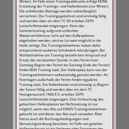
Winter). Im Falle eines Trainingsabbruchs erfolgt KEINE
Erstattung der Trainings- und Hallenkosten (nur Winter).
Die anfallenden Beiträge werden vollumfänglich
verrechnet. Die Trainingsgebühren sind einmalig fällig
und werden über ein dem TC 66 erteiltes SEPA
Lastschriftmandat eingezogen. Kann das
Sommertraining aufgrund schlechter
Wetterverhältnisse nicht auf den Außenplätzen
abgehalten werden, wird es (so weit möglich) in die
Halle verlegt. Die Trainingsteilnehmer haben dafür
entsprechend sauberes Schuhwerk mitzubringen. Bei
Nichtteilnahme am Training besteht kein Anspruch auf
Ersatz der versäumten Stunde. In den Ferien (von
Samstag Beginn der Ferien bis Sonntag Ende der Ferien)
findet KEIN Training statt. Der Hallenplatz kann von der
Trainingsteilnehmern selbstständig genutzt werden. An
Feiertagen außerhalb der Ferien findet reguläres
Training statt. Die Hallenkosten sind einmalig zu Beginn
der Saison fällig und werden über ein dem TC
Hezogenaurach 1966 E.V. erteiltes SEPA
Lastschirftmandat eingezogen. Eine Umbuchung des
gebuchten Hallenplatzes bei Nichtnutzung ist nur
möglich, wenn das Abo auf EINEN Trainingsteilnehmer
gebucht ist und dieser das Abo auch verwaltet. Bitte
hierzu auch die Buchungsbedingungen und
Benutzungsordnung beachten. Im Falle von geteilter
Hallenrechnung ist ein Verlegen oder Stornieren des