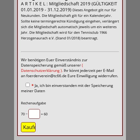
A R T I K E L : Mitgliedschaft 2019 (GÜLTIGKEIT
01.01.2019 - 31.12.2019)
Dieses Angebot gilt nur für
Neukunden. Die Mitgliedschaft gilt für ein Kalenderjahr.
Sollte keine termingerechte Kündigung eingehen, verlängert
sich die Mitgliedschaft automatisch jeweils um ein weiteres
Jahr. Die Mitgliedschaft wird für den Tennisclub 1966
Herzogenaurach e.V. (Stand 01/2018) beantragt.
Wir benötigen Euer Einverständnis zur
Datenspeicherung gemäß unserer
(
Datenschutzerklärung
).
Ihr könnt jederzeit per E-Mail
an foerderverein@tc66.de Eure Einwilligung widerrufen.
*
Ja, ich bin einverstanden mit der Speicherung
meiner Daten
Rechenaufgabe
70 −
= 60