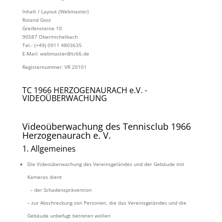
Inhalt / Layout (Webmaster)
Roland Gost
Greifensteine 10
90587 Obermichelbach
Tel.: (+49) 0911 4803635
E-Mail: webmaster@tc66.de
Registernummer: VR 20101
TC 1966 HERZOGENAURACH e.V. -
VIDEOÜBERWACHUNG
Videoüberwachung des Tennisclub 1966
Herzogenaurach e. V.
1. Allgemeines
Die
Videoüberwachung des Vereinsgeländes und der Gebäude mit
Kameras dient
– der
Schadensprävention
–
zur Abschreckung von Personen, die das Vereinsgeländes und die
Gebäude unbefugt betreten wollen