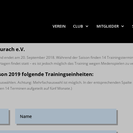
VEREIN
CLUB
MITGLIEDER
urach e.V.
nd endet am 20. September 2018. Während der Saison finden 14 Trainingstermine
ertagen findet statt – es ist jedoch möglich das Training wegen Medenspielen zu v
son 2019 folgende Trainingseinheiten:
uswählen. Achtung: Mehrfachauswahl ist möglich. In der entsprechenden Spalte 
n 14 Terminen aufgeteilt auf fünf Monate.)