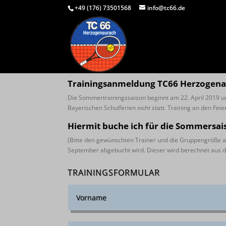
+49 (176) 73501568
info@tc66.de
Trainingsanmeldung TC66 Herzogena
Die Sommertrainingssaison beginnt am 22. April 2019 u
Bayerischen Schulferien
nicht
statt. Training an den Fei
Hiermit buche ich für die Sommersai
(Bitte den gewünschten Trainer und die Gruppengröße a
September abgebucht wird. Dieser wird berechnet aus de
TRAININGSFORMULAR