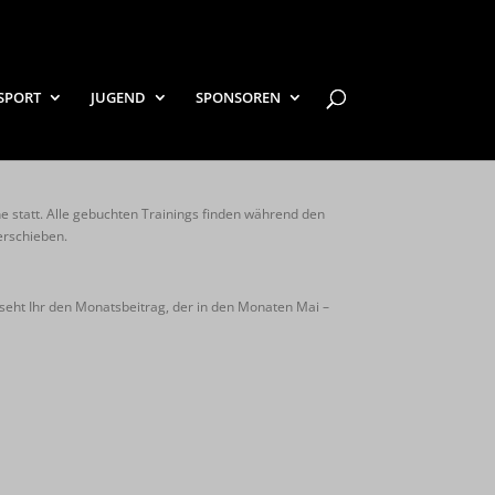
SPORT
JUGEND
SPONSOREN
 statt. Alle gebuchten Trainings finden während den
erschieben.
seht Ihr den Monatsbeitrag, der in den Monaten Mai –