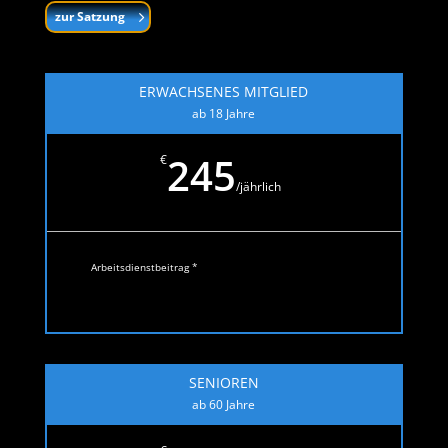
zur Satzung
ERWACHSENES MITGLIED
ab 18 Jahre
245
€
/
jährlich
Arbeitsdienstbeitrag *
SENIOREN
ab 60 Jahre