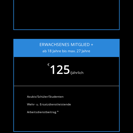
ERWACHSENES MITGLIED +
ab 18 Jahre bis max. 27 Jahre
125
€
/
jährlich
Azubis/Schüler/Studenten
Wehr- u. Ersatzdienstleistende
Arbeitsdienstbeitrag *