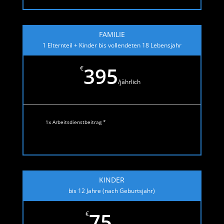
FAMILIE
1 Elternteil + Kinder bis vollendeten 18 Lebensjahr
395
€
/
jährlich
1x Arbeitsdienstbeitrag *
KINDER
bis 12 Jahre (nach Geburtsjahr)
75
€