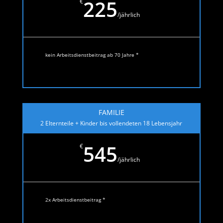
225
€
/
jährlich
kein Arbeitsdienstbeitrag ab 70 Jahre *
FAMILIE
2 Elternteile + Kinder bis vollendeten 18 Lebensjahr
545
€
/
jährlich
2x Arbeitsdienstbeitrag *