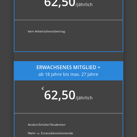
62,50
/
jährlich
kein Arbeitsdienstbeitrag
ERWACHSENES MITGLIED +
ab 18 Jahre bis max. 27 Jahre
€
62,50
/
jährlich
Azubis/Schüler/Studenten
Wehr- u. Ersatzdienstleistende