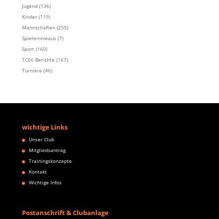
Jugend
(136)
Kinder
(119)
Mannschaften
(255)
Spielerniveaus
(7)
Sport
(160)
TC66 Berichte
(167)
Turniere
(46)
wichtige Links
Unser Club
Mitgliedsantrag
Trainingskonzepte
Kontakt
Wichtige Infos
Postanschrift & Clubanlage