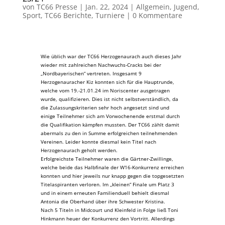
von
TC66 Presse
|
Jan. 22, 2024
|
Allgemein
,
Jugend
,
Sport
,
TC66 Berichte
,
Turniere
|
0 Kommentare
Wie üblich war der TC66 Herzogenaurach auch dieses Jahr
wieder mit zahlreichen Nachwuchs-Cracks bei der
„Nordbayerischen“ vertreten. Insgesamt 9
Herzogenauracher Kiz konnten sich für die Hauptrunde,
welche vom 19.-21.01.24 im Noriscenter ausgetragen
wurde, qualifizieren. Dies ist nicht selbstverständlich, da
die Zulassungskriterien sehr hoch angesetzt sind und
einige Teilnehmer sich am Vorwochenende erstmal durch
die Qualifikation kämpfen mussten. Der TC66 zählt damit
abermals zu den in Summe erfolgreichen teilnehmenden
Vereinen. Leider konnte diesmal kein Titel nach
Herzogenaurach geholt werden.
Erfolgreichste Teilnehmer waren die Gärtner-Zwillinge,
welche beide das Halbfinale der W16-Konkurrenz erreichen
konnten und hier jeweils nur knapp gegen die topgesetzten
Titelaspiranten verloren. Im „kleinen“ Finale um Platz 3
und in einem erneuten Familienduell behielt diesmal
Antonia die Oberhand über ihre Schwester Kristina.
Nach 5 Titeln in Midcourt und Kleinfeld in Folge ließ Toni
Hinkmann heuer der Konkurrenz den Vortritt. Allerdings