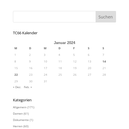
TC66 Kalender
Januar 2024
M
D
M
D
F
S
S
1
2
3
4
5
6
7
8
9
10
11
12
13
14
15
16
17
18
19
20
21
22
23
24
25
26
27
28
29
30
31
« Dez.
Feb. »
Kategorien
Allgemein
(171)
Damen
(61)
Dokumente
(1)
Herren
(60)