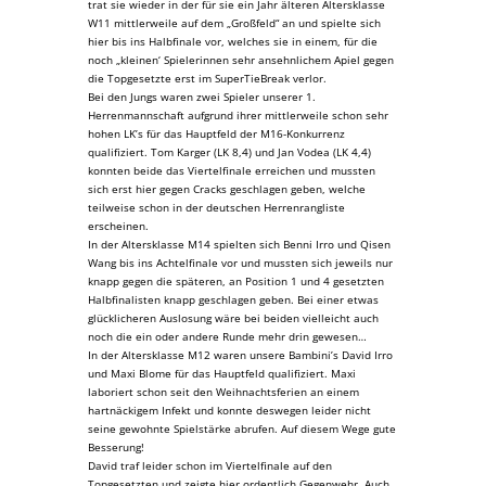
trat sie wieder in der für sie ein Jahr älteren Altersklasse
W11 mittlerweile auf dem „Großfeld“ an und spielte sich
hier bis ins Halbfinale vor, welches sie in einem, für die
noch „kleinen‘ Spielerinnen sehr ansehnlichem Apiel gegen
die Topgesetzte erst im SuperTieBreak verlor.
Bei den Jungs waren zwei Spieler unserer 1.
Herrenmannschaft aufgrund ihrer mittlerweile schon sehr
hohen LK’s für das Hauptfeld der M16-Konkurrenz
qualifiziert. Tom Karger (LK 8,4) und Jan Vodea (LK 4,4)
konnten beide das Viertelfinale erreichen und mussten
sich erst hier gegen Cracks geschlagen geben, welche
teilweise schon in der deutschen Herrenrangliste
erscheinen.
In der Altersklasse M14 spielten sich Benni Irro und Qisen
Wang bis ins Achtelfinale vor und mussten sich jeweils nur
knapp gegen die späteren, an Position 1 und 4 gesetzten
Halbfinalisten knapp geschlagen geben. Bei einer etwas
glücklicheren Auslosung wäre bei beiden vielleicht auch
noch die ein oder andere Runde mehr drin gewesen…
In der Altersklasse M12 waren unsere Bambini’s David Irro
und Maxi Blome für das Hauptfeld qualifiziert. Maxi
laboriert schon seit den Weihnachtsferien an einem
hartnäckigem Infekt und konnte deswegen leider nicht
seine gewohnte Spielstärke abrufen. Auf diesem Wege gute
Besserung!
David traf leider schon im Viertelfinale auf den
Topgesetzten und zeigte hier ordentlich Gegenwehr. Auch