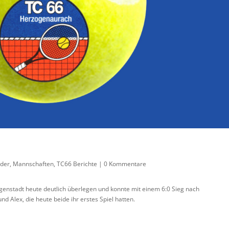
nder
,
Mannschaften
,
TC66 Berichte
|
0 Kommentare
enstadt heute deutlich überlegen und konnte mit einem 6:0 Sieg nach
d Alex, die heute beide ihr erstes Spiel hatten.