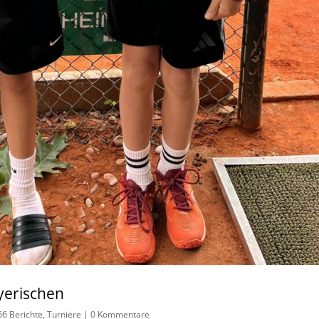
yerischen
6 Berichte
,
Turniere
|
0 Kommentare