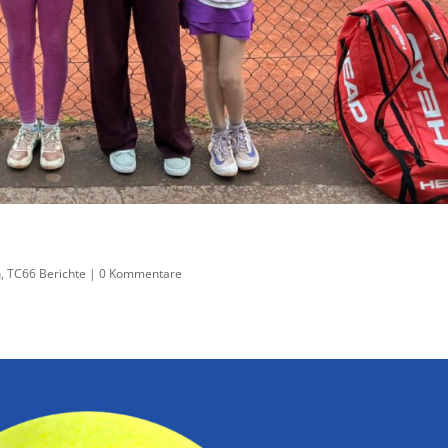
n
,
TC66 Berichte
|
0 Kommentare