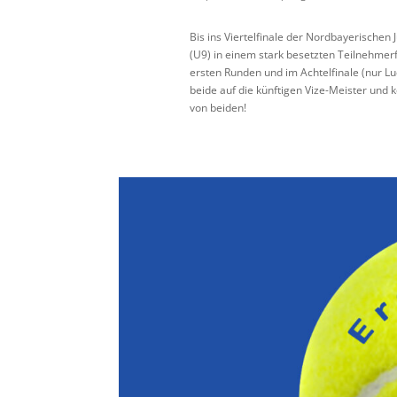
Bis ins Viertelfinale der Nordbayerischen
(U9) in einem stark besetzten Teilnehmer
ersten Runden und im Achtelfinale (nur L
beide auf die künftigen Vize-Meister und 
von beiden!