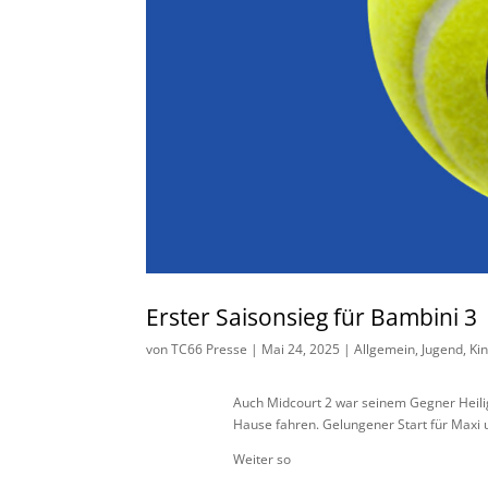
Erster Saisonsieg für Bambini 3
von
TC66 Presse
|
Mai 24, 2025
|
Allgemein
,
Jugend
,
Ki
Auch Midcourt 2 war seinem Gegner Heilig
Hause fahren. Gelungener Start für Maxi un
Weiter so