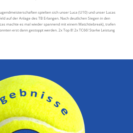
 Jugendmeisterschaften spielten sich unser Luca (U10) und unser Lucas
feld auf der Anlage des TB Erlangen. Nach deutlichen Siegen in den
ucas machte es mal wieder spannend mit einem Matchtiebreak), trafen
konnten erst dann gestoppt werden. 2x Top 8! 2x TC66! Starke Leistung