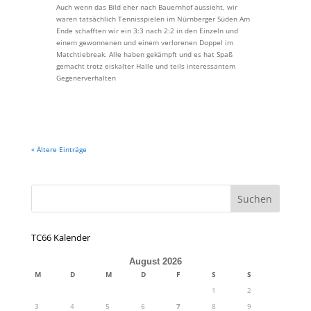
Auch wenn das Bild eher nach Bauernhof aussieht, wir
waren tatsächlich Tennisspielen im Nürnberger Süden Am
Ende schafften wir ein 3:3 nach 2:2 in den Einzeln und
einem gewonnenen und einem verlorenen Doppel im
Matchtiebreak. Alle haben gekämpft und es hat Spaß
gemacht trotz eiskalter Halle und teils interessantem
Gegenerverhalten
« Ältere Einträge
TC66 Kalender
August 2026
M
D
M
D
F
S
S
1
2
3
4
5
6
7
8
9