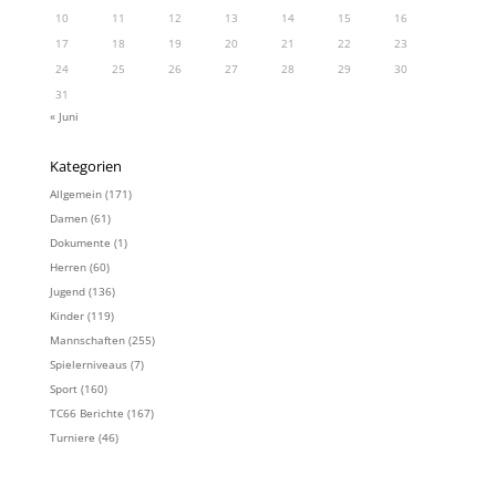
10
11
12
13
14
15
16
17
18
19
20
21
22
23
24
25
26
27
28
29
30
31
« Juni
Kategorien
Allgemein
(171)
Damen
(61)
Dokumente
(1)
Herren
(60)
Jugend
(136)
Kinder
(119)
Mannschaften
(255)
Spielerniveaus
(7)
Sport
(160)
TC66 Berichte
(167)
Turniere
(46)