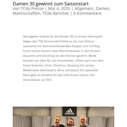
Damen 30 gewinnt zum Saisonstart
von
TC66 Presse
|
Mai 4, 2025
|
Allgemein
,
Damen
,
Mannschaften
,
TC66 Berichte
|
0 Kommentare
Gelungener Auftakt für die Damen 30 im ersten Heimspiel!
Gegen den TSV Ammerndorf blieb es bis zum Schluss
spannend mit dem entscheidenden Doppel zum 5:4-Sieg
Zuvor hatten bereits zwei Matchtiebreaks in den Einzeln
(Susanne und Christina) an den Nerven gezehrt. Beide
konnten wir aber für uns entscheiden. Schön war’s mit dem
Team Susanne, Crina, Christina, Amancay (ihr erstes
Medenspiel überhaupt!), Alina und Sonja! Ein spezieller
Dank geht an Annette für das tolle Essen und an alle
Unterstützer vor Ort!