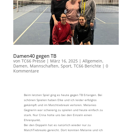
Damen40 gegen TB
von
TC66 Presse
|
März 16, 2025
|
Allgemein
,
Damen
,
Mannschaften
,
Sport
,
TC66 Berichte
|
0
Kommentare
Beim letzten Spiel ging es heute gegen TB Erlangen. Bei
schönen Spielen haben Elke und ich leider erfolglos
gekämpft und im Matchtiebreak verloren. Melanies
Gegnerin war schwierig zu spielen und heute einfach zu
stark. Nur Crina holte uns bei den Einzeln einen
Ehrenpunkt.
Bei den Doppeln hat es natürlich wieder nur zu
MatchTiebreaks gereicht. Dort konnten Melanie und ich