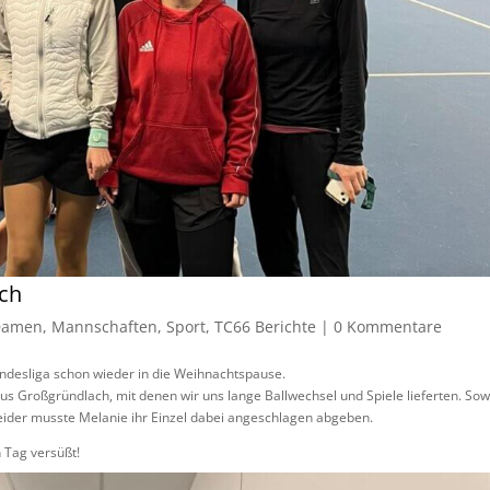
ch
Damen
,
Mannschaften
,
Sport
,
TC66 Berichte
|
0 Kommentare
ndesliga schon wieder in die Weihnachtspause.
us Großgründlach, mit denen wir uns lange Ballwechsel und Spiele lieferten. So
Leider musste Melanie ihr Einzel dabei angeschlagen abgeben.
 Tag versüßt!