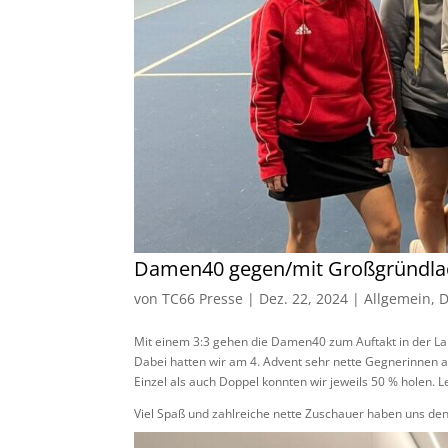
Damen40 gegen/mit Großgründla
von
TC66 Presse
|
Dez. 22, 2024
|
Allgemein
,
Mit einem 3:3 gehen die Damen40 zum Auftakt in der La
Dabei hatten wir am 4. Advent sehr nette Gegnerinnen a
Einzel als auch Doppel konnten wir jeweils 50 % holen. 
Viel Spaß und zahlreiche nette Zuschauer haben uns den