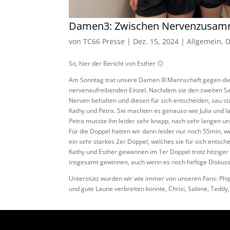
Damen3: Zwischen Nervenzusam
von
TC66 Presse
|
Dez. 15, 2024
|
Allgemein
,
So, hier der Bericht von Esther 🙂
Am Sonntag trat unsere Damen III Mannschaft gegen die
nervenaufreibenden Einzel. Nachdem sie den zweiten Satz
Nerven behalten und diesen für sich entscheiden, sau star
Kathy und Petra. Sie machten es genauso wie Julia und l
Petra musste ihn leider sehr knapp, nach sehr langen 
Für die Doppel hatten wir dann leider nur noch 55min, w
ein sehr starkes 2er Doppel, welches sie für sich entsch
Kathy und Esther gewannen im 1er Doppel trotz hitzige
insgesamt gewinnen, auch wenn es noch heftige Diskus
Unterstütz wurden wir wie immer von unseren Fans: Phips
und gute Laune verbreiten konnte, Chrisi, Sabine, Teddy, 