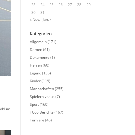
23
24
25
26
27
28
29
30
31
« Nov.
Jan. »
Kategorien
Allgemein
(171)
Damen
(61)
Dokumente
(1)
Herren
(60)
Jugend
(136)
Kinder
(119)
Mannschaften
(255)
Spielerniveaus
(7)
Sport
(160)
wohl im
TC66 Berichte
(167)
Turniere
(46)