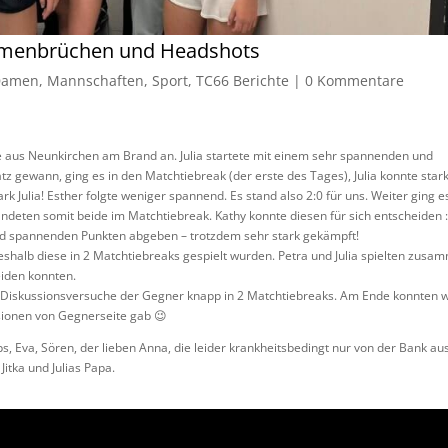
menbrüchen und Headshots
Damen
,
Mannschaften
,
Sport
,
TC66 Berichte
|
0 Kommentare
 aus Neunkirchen am Brand an. Julia startete mit einem sehr spannenden und
 gewann, ging es in den Matchtiebreak (der erste des Tages), Julia konnte stark
k Julia! Esther folgte weniger spannend. Es stand also 2:0 für uns. Weiter ging e
andeten somit beide im Matchtiebreak. Kathy konnte diesen für sich entscheiden :
und spannenden Punkten abgeben – trotzdem sehr stark gekämpft!
eshalb diese in 2 Matchtiebreaks gespielt wurden. Petra und Julia spielten zusa
eiden konnten.
r Diskussionsversuche der Gegner knapp in 2 Matchtiebreaks. Am Ende konnten w
sionen von Gegnerseite gab 😉
, Eva, Sören, der lieben Anna, die leider krankheitsbedingt nur von der Bank au
Jitka und Julias Papa.