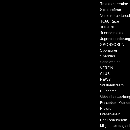
Trainingstermine
Spielerbörse
Vereinsmeistersc
TC66 Race
JUGEND
Jugendtraining
Jugendfoerderun
SPONSOREN
Sponsoren
Spenden
Seite wählen
VEREIN
CLUB
NEWS
Vorstandsteam
Clubdaten
Videoüberwachun
Besondere Momen
History
Förderverein
Der Förderverein
Mitgliedsantrag on