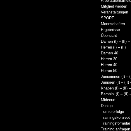
Arbeitsdienstmel
Mitglied werden
Veranstaltungen
SPORT
Mannschaften
Ergebnisse
Übersicht
Damen (I) – (II) – (
Herren (I) – (II)
Damen 40
Herren 30
Herren 40
Herren 50
Juniorinnen (I) – (
Junioren (I) – (II) –
Knaben (I) – (II) – 
Bambini (I) – (II) –
Midcourt
Dunlop
Turniererfolge
Trainingskonzept
Trainingsformular
Training anfragen