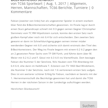
von
TC66 Sportwart
|
Aug. 1, 2017
|
Allgemein
,
Herren
,
Mannschaften
,
TC66 Berichte
,
Turniere
|
0
Kommentare
Fabian (zweiter von links) hat als ungesetzter Spieler in einem starkem
66er Feld die B-Bezirksmeisterschaften gewonnen. Im Finale lag er durch
einen Sturz gehandicapt schnell mit 0:3 gegen seinen Gegner Christopher
Steinmetz vom TC RW Hilpoltstein zurück, konnte den ersten Satz nach
großem Kampf aber noch mit 6:4 für sich entscheiden. Den zweiten Satz
gewann er dann im Schnelldurchgang gegen seinen immer müder
werdenden Gegner mit 6:0 und sicherte sich damit erstmals den Titel des
B-Bezirksmeisters. Der Weg ins Finale begann mit einem 6:2 6:2 gegen den
an 2 gesetzten Peter Sachs vom TF GW Fürth, und führte dann über M.
Meier mit 6:2 6:2 und F. Gössl mit 6:3 6:0 ins Viertelfinale. Dort besiegte
Fabian die Nummer 5 der Setzliste, Nils Hauken vom TSV Altenberg mit
6:4 6:4, ehe dann im Halbfinale T. Eckstein von TV 1860 Bad Windsheim,
die Nummer 3 der Setzliste, nach mit 1:6 verlorenem ersten Satz aufgab.
Dies ist ein weiterer schöner Erfolg für Fabian, nachdem er bereits mit der
1. Herrenmannschaft die Bezirksliga gewonnen hat und damit die TC66
Herren in der nächsten Saison in der Landesliga aufschlagen werden.
Herzlichen Glückwunsch!