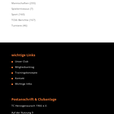
Mannschaften
(255)
Spielerniveaus
(7)
Sport
(160)
TC66 Berichte
(167)
Turniere
(46)
wichtige Links
Unser Club
Mitgliedsantrag
Trainingskonzepte
Kontakt
Wichtige Infos
Postanschrift & Clubanlage
TC Herzogenaurach 1966 e.V.
Auf der Nutzung 9