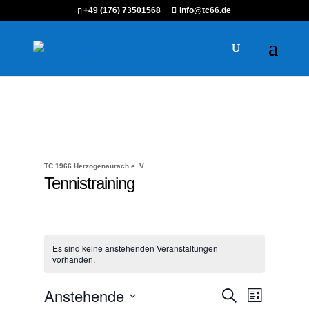
+49 (176) 73501568
info@tc66.de
TC 1966 Herzogenaurach e. V.
Tennistraining
Es sind keine anstehenden Veranstaltungen
vorhanden.
Veranstaltungen
Veranstalt
Anstehende
Suche
Liste
Ansichten-
Suche