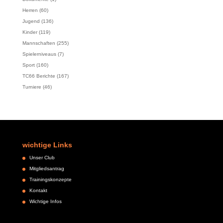
Herren
(60)
Jugend
(136)
Kinder
(119)
Mannschaften
(255)
Spielerniveaus
(7)
Sport
(160)
TC66 Berichte
(167)
Turniere
(46)
wichtige Links
Unser Club
Mitgliedsantrag
Trainingskonzepte
Kontakt
Wichtige Infos