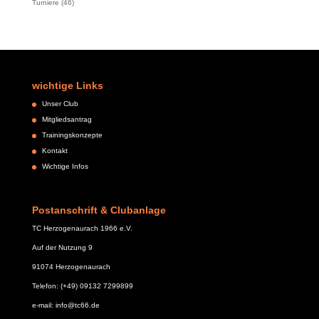
Turniere
(46)
wichtige Links
Unser Club
Mitgliedsantrag
Trainingskonzepte
Kontakt
Wichtige Infos
Postanschrift & Clubanlage
TC Herzogenaurach 1966 e.V.
Auf der Nutzung 9
91074 Herzogenaurach
Telefon: (+49) 09132 7299899
e-mail: info@tc66.de