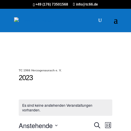
+49 (176) 73501568
info@tc66.de
TC 1966 Herzogenaurach e. V.
2023
Es sind keine anstehenden Veranstaltungen
vorhanden.
Veranstaltungen
Veranstalt
Anstehende
Suche
Liste
Ansichten-
Suche