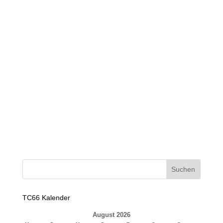
Navigation
Datum
und
wählen.
Ansichten,
Navigation
TC66 Kalender
August 2026