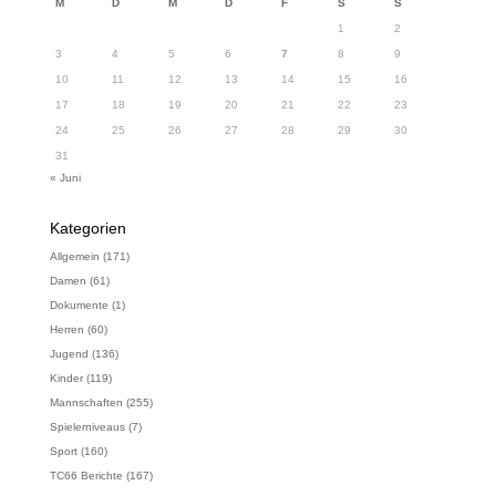
M
D
M
D
F
S
S
1
2
3
4
5
6
7
8
9
10
11
12
13
14
15
16
17
18
19
20
21
22
23
24
25
26
27
28
29
30
31
« Juni
Kategorien
Allgemein
(171)
Damen
(61)
Dokumente
(1)
Herren
(60)
Jugend
(136)
Kinder
(119)
Mannschaften
(255)
Spielerniveaus
(7)
Sport
(160)
TC66 Berichte
(167)