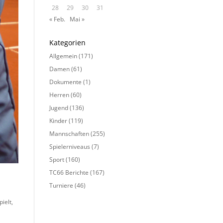
28
29
30
31
« Feb.
Mai »
Kategorien
Allgemein
(171)
Damen
(61)
Dokumente
(1)
Herren
(60)
Jugend
(136)
Kinder
(119)
Mannschaften
(255)
Spielerniveaus
(7)
Sport
(160)
TC66 Berichte
(167)
Turniere
(46)
ielt,