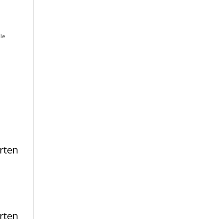
ie
rten
rten