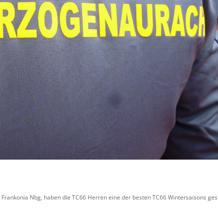
3 Frankonia Nbg, haben die TC66 Herren eine der besten TC66 Wintersaisons gesp