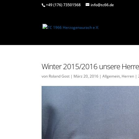
+49 (176) 73501568
info@tc66.de
Winter 2015/2016 unsere Herren
von
Roland Gost
|
März 20, 2016
|
Allgemein
,
Herren
|