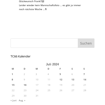
Glückwunsch Frank!!🙌
Leider wieder kein Mannschaftsfoto … es gibt ja immer
noch nächste Woche …🤞
TC66 Kalender
Juli 2024
M
D
M
D
F
S
S
1
2
3
4
5
6
7
8
9
10
11
12
13
14
15
16
17
18
19
20
21
22
23
24
25
26
27
28
29
30
31
« Juni
Aug. »