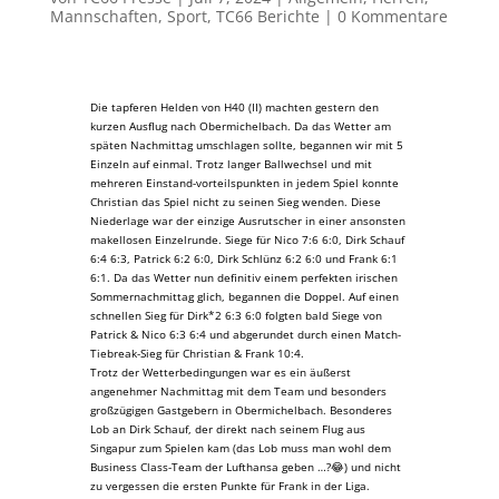
Mannschaften
,
Sport
,
TC66 Berichte
|
0 Kommentare
Die tapferen Helden von H40 (II) machten gestern den
kurzen Ausflug nach Obermichelbach. Da das Wetter am
späten Nachmittag umschlagen sollte, begannen wir mit 5
Einzeln auf einmal. Trotz langer Ballwechsel und mit
mehreren Einstand-vorteilspunkten in jedem Spiel konnte
Christian das Spiel nicht zu seinen Sieg wenden. Diese
Niederlage war der einzige Ausrutscher in einer ansonsten
makellosen Einzelrunde. Siege für Nico 7:6 6:0, Dirk Schauf
6:4 6:3, Patrick 6:2 6:0, Dirk Schlünz 6:2 6:0 und Frank 6:1
6:1. Da das Wetter nun definitiv einem perfekten irischen
Sommernachmittag glich, begannen die Doppel. Auf einen
schnellen Sieg für Dirk*2 6:3 6:0 folgten bald Siege von
Patrick & Nico 6:3 6:4 und abgerundet durch einen Match-
Tiebreak-Sieg für Christian & Frank 10:4.
Trotz der Wetterbedingungen war es ein äußerst
angenehmer Nachmittag mit dem Team und besonders
großzügigen Gastgebern in Obermichelbach. Besonderes
Lob an Dirk Schauf, der direkt nach seinem Flug aus
Singapur zum Spielen kam (das Lob muss man wohl dem
Business Class-Team der Lufthansa geben …?😂) und nicht
zu vergessen die ersten Punkte für Frank in der Liga.