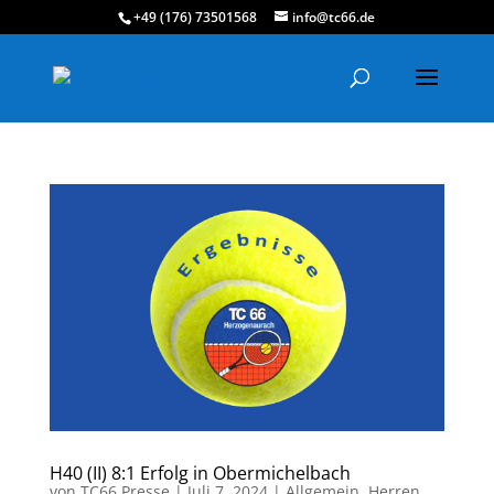
+49 (176) 73501568
info@tc66.de
H40 (II) 8:1 Erfolg in Obermichelbach
von
TC66 Presse
|
Juli 7, 2024
|
Allgemein
,
Herren
,