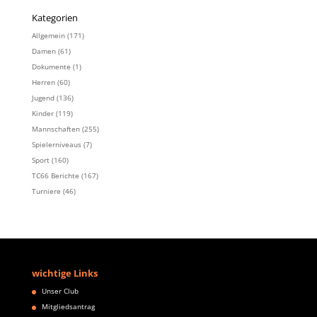
Kategorien
Allgemein
(171)
Damen
(61)
Dokumente
(1)
Herren
(60)
Jugend
(136)
Kinder
(119)
Mannschaften
(255)
Spielerniveaus
(7)
Sport
(160)
TC66 Berichte
(167)
Turniere
(46)
wichtige Links
Unser Club
Mitgliedsantrag