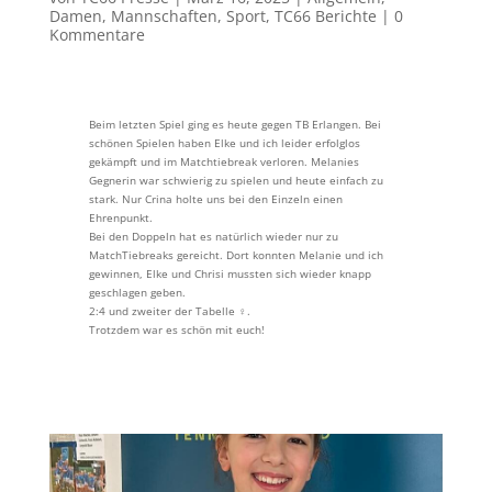
Damen
,
Mannschaften
,
Sport
,
TC66 Berichte
|
0
Kommentare
Beim letzten Spiel ging es heute gegen TB Erlangen. Bei
schönen Spielen haben Elke und ich leider erfolglos
gekämpft und im Matchtiebreak verloren. Melanies
Gegnerin war schwierig zu spielen und heute einfach zu
stark. Nur Crina holte uns bei den Einzeln einen
Ehrenpunkt.
Bei den Doppeln hat es natürlich wieder nur zu
MatchTiebreaks gereicht. Dort konnten Melanie und ich
gewinnen, Elke und Chrisi mussten sich wieder knapp
geschlagen geben.
2:4 und zweiter der Tabelle ‍♀️.
Trotzdem war es schön mit euch!