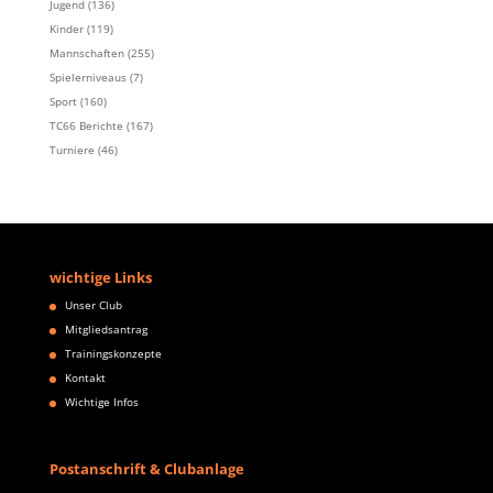
Jugend
(136)
Kinder
(119)
Mannschaften
(255)
Spielerniveaus
(7)
Sport
(160)
TC66 Berichte
(167)
Turniere
(46)
wichtige Links
Unser Club
Mitgliedsantrag
Trainingskonzepte
Kontakt
Wichtige Infos
Postanschrift & Clubanlage