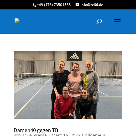
+49 (176) 73501568
info@tc66.de
Damen40 gegen TB
von
TC66 Presse
|
März 16, 2025
|
Allgemein
,