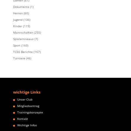
Damen
(61)
Dokumente
(1)
Herren
(60)
Jugend
(136)
Kinder
(119)
Mannschaften
(255)
Spielerniveaus
(7)
Sport
(160)
TC66 Berichte
(167)
Turniere
(46)
wichtige Links
Unser Club
Mitgliedsantrag
Trainingskonzepte
Kontakt
Wichtige Infos