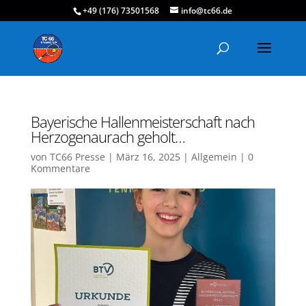
+49 (176) 73501568
info@tc66.de
Bayerische Hallenmeisterschaft nach
Herzogenaurach geholt…
von
TC66 Presse
|
März 16, 2025
|
Allgemein
|
0
Kommentare