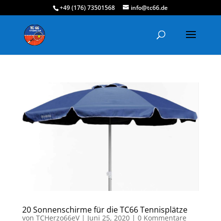
+49 (176) 73501568
info@tc66.de
20 Sonnenschirme für die TC66 Tennisplätze
von
TCHerzo66eV
|
Juni 25, 2020
|
0 Kommentare