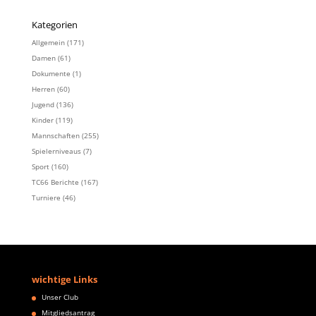
Kategorien
Allgemein
(171)
Damen
(61)
Dokumente
(1)
Herren
(60)
Jugend
(136)
Kinder
(119)
Mannschaften
(255)
Spielerniveaus
(7)
Sport
(160)
TC66 Berichte
(167)
Turniere
(46)
wichtige Links
Unser Club
Mitgliedsantrag