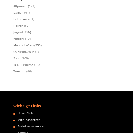
Allgemein
(171)
Damen
(61)
Dokumente
(1)
Herren
(60)
Jugend
(136)
Kinder
(119)
Mannschaften
(255)
Spielerniveaus
(7)
Sport
(160)
TC66 Berichte
(167)
Turniere
(46)
wichtige Links
Unser Club
Mitgliedsantrag
Trainingskonzepte
Kontakt