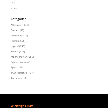
31
« Juni
Kategorien
Allgemein
(171)
Damen
(61)
Dokumente
(1)
Herren
(60)
Jugend
(136)
Kinder
(119)
Mannschaften
(255)
Spielerniveaus
(7)
Sport
(160)
TC66 Berichte
(167)
Turniere
(46)
wichtige Links