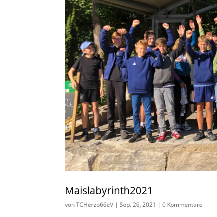
Maislabyrinth2021
von
TCHerzo66eV
|
Sep. 26, 2021
|
0 Kommentare