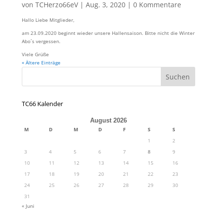
von
TCHerzo66eV
|
Aug. 3, 2020
|
0 Kommentare
Hallo Liebe Mitglieder,
am 23.09.2020 beginnt wieder unsere Hallensaison. Bitte nicht die Winter
Abo´s vergessen.
Viele Grüße
« Ältere Einträge
TC66 Kalender
August 2026
M
D
M
D
F
S
S
1
2
3
4
5
6
7
8
9
10
11
12
13
14
15
16
17
18
19
20
21
22
23
24
25
26
27
28
29
30
31
« Juni