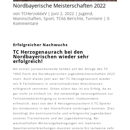
Nordbayerische Meisterschaften 2022
von
TCHerzo66eV
|
Juni 2, 2022
|
Jugend
,
Mannschaften
,
Sport
,
TC66 Berichte
,
Turniere
|
0
Kommentare
Erfolgreicher Nachwuchs
TC Herzogenaurach bei den
Nordbayerischen wieder sehr
erfolgreich!
Am ersten Juniwochenende fanden auf der Anlage des TV
1860 Fürth die Nordbayerischen Jugendmeisterschaften 2022
statt. Auch dieses Jahr war der TC Herzogenaurach wieder
mit 8 Teilnehmern in unterschiedlichen Altersklassen
erfolgreich vertreten. Schon allein das ist ein Erfolg, da es
gar nicht so einfach ist, die notwendige Leistungsklasse zur
Teilnahmeberechtigung zu erreichen. Insbesondere
erfreulich, dass von den 8 Herzogenaurachern 5 TC-Spieler
bis mindestens in des Viertelfinale vordringen konnten. Dies
bestätigt die kontinuierliche und erfolgreiche Jugendarbeit
unseres Trainerteams und der Jugendabteilung. Bei
wechselhaften Witterungsbedingungen mit mehreren
Gewitterunterbrechungen mussten unsere Kiz teilweise sehr