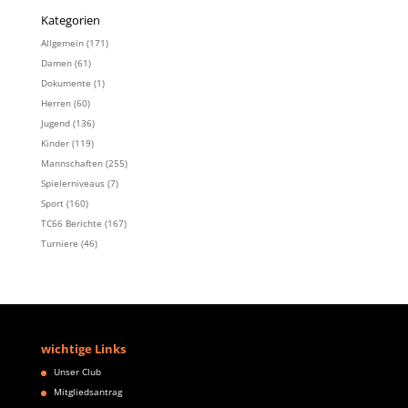
Kategorien
Allgemein
(171)
Damen
(61)
Dokumente
(1)
Herren
(60)
Jugend
(136)
Kinder
(119)
Mannschaften
(255)
Spielerniveaus
(7)
Sport
(160)
TC66 Berichte
(167)
Turniere
(46)
wichtige Links
Unser Club
Mitgliedsantrag