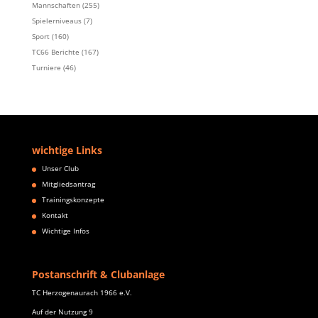
Mannschaften
(255)
Spielerniveaus
(7)
Sport
(160)
TC66 Berichte
(167)
Turniere
(46)
wichtige Links
Unser Club
Mitgliedsantrag
Trainingskonzepte
Kontakt
Wichtige Infos
Postanschrift & Clubanlage
TC Herzogenaurach 1966 e.V.
Auf der Nutzung 9