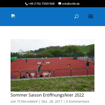
+49 (176) 73501568
info@tc66.de
Sommer Saison Eröffnungsfeier 2022
von
TCHerzo66eV
|
Dez. 28, 2017
|
0 Kommentare