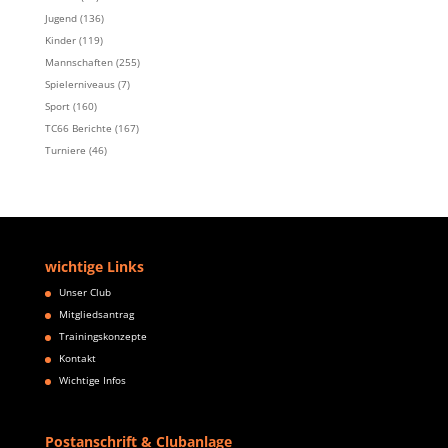
Jugend
(136)
Kinder
(119)
Mannschaften
(255)
Spielerniveaus
(7)
Sport
(160)
TC66 Berichte
(167)
Turniere
(46)
wichtige Links
Unser Club
Mitgliedsantrag
Trainingskonzepte
Kontakt
Wichtige Infos
Postanschrift & Clubanlage