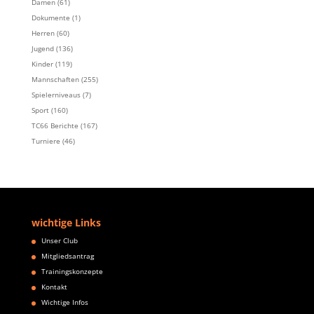
Damen
(61)
Dokumente
(1)
Herren
(60)
Jugend
(136)
Kinder
(119)
Mannschaften
(255)
Spielerniveaus
(7)
Sport
(160)
TC66 Berichte
(167)
Turniere
(46)
wichtige Links
Unser Club
Mitgliedsantrag
Trainingskonzepte
Kontakt
Wichtige Infos