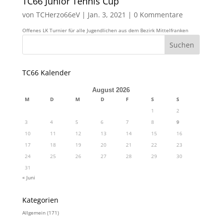
TC66 Junior Tennis Cup
von
TCHerzo66eV
|
Jan. 3, 2021
|
0 Kommentare
Offenes LK Turnier für alle Jugendlichen aus dem Bezirk Mittelfranken
TC66 Kalender
August 2026
M
D
M
D
F
S
S
1
2
3
4
5
6
7
8
9
10
11
12
13
14
15
16
17
18
19
20
21
22
23
24
25
26
27
28
29
30
31
« Juni
Kategorien
Allgemein
(171)