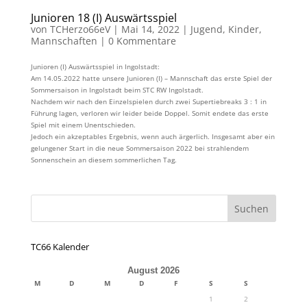
Junioren 18 (I) Auswärtsspiel
von
TCHerzo66eV
|
Mai 14, 2022
|
Jugend
,
Kinder
,
Mannschaften
|
0 Kommentare
Junioren (I) Auswärtsspiel in Ingolstadt:
Am 14.05.2022 hatte unsere Junioren (I) – Mannschaft das erste Spiel der
Sommersaison in Ingolstadt beim STC RW Ingolstadt.
Nachdem wir nach den Einzelspielen durch zwei Supertiebreaks 3 : 1 in
Führung lagen, verloren wir leider beide Doppel. Somit endete das erste
Spiel mit einem Unentschieden.
Jedoch ein akzeptables Ergebnis, wenn auch ärgerlich. Insgesamt aber ein
gelungener Start in die neue Sommersaison 2022 bei strahlendem
Sonnenschein an diesem sommerlichen Tag.
TC66 Kalender
August 2026
M
D
M
D
F
S
S
1
2