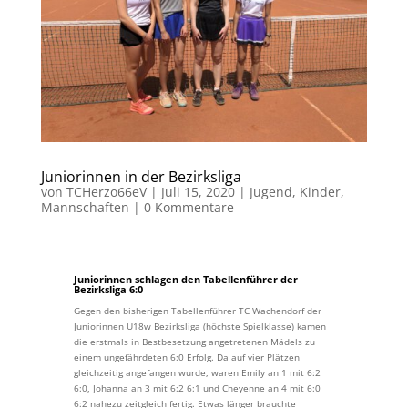
Juniorinnen in der Bezirksliga
von
TCHerzo66eV
|
Juli 15, 2020
|
Jugend
,
Kinder
,
Mannschaften
|
0 Kommentare
Juniorinnen schlagen den Tabellenführer der
Bezirksliga 6:0
Gegen den bisherigen Tabellenführer TC Wachendorf der
Juniorinnen U18w Bezirksliga (höchste Spielklasse) kamen
die erstmals in Bestbesetzung angetretenen Mädels zu
einem ungefährdeten 6:0 Erfolg. Da auf vier Plätzen
gleichzeitig angefangen wurde, waren Emily an 1 mit 6:2
6:0, Johanna an 3 mit 6:2 6:1 und Cheyenne an 4 mit 6:0
6:2 nahezu zeitgleich fertig. Etwas länger brauchte