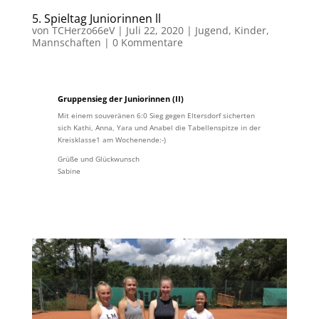
5. Spieltag Juniorinnen ll
von
TCHerzo66eV
|
Juli 22, 2020
|
Jugend
,
Kinder
,
Mannschaften
|
0 Kommentare
Gruppensieg der Juniorinnen (II)
Mit einem souveränen 6:0 Sieg gegen Eltersdorf sicherten
sich Kathi, Anna, Yara und Anabel die Tabellenspitze in der
Kreisklasse1 am Wochenende:-)
Grüße und Glückwunsch
Sabine