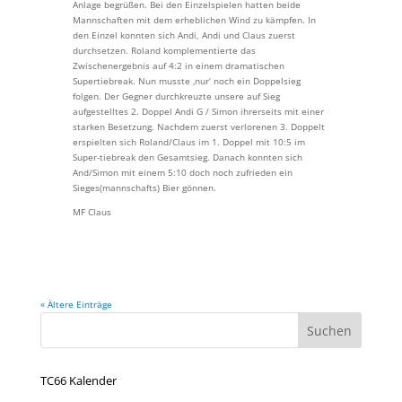
Anlage begrüßen. Bei den Einzelspielen hatten beide
Mannschaften mit dem erheblichen Wind zu kämpfen. In
den Einzel konnten sich Andi, Andi und Claus zuerst
durchsetzen. Roland komplementierte das
Zwischenergebnis auf 4:2 in einem dramatischen
Supertiebreak. Nun musste ‚nur‘ noch ein Doppelsieg
folgen. Der Gegner durchkreuzte unsere auf Sieg
aufgestelltes 2. Doppel Andi G / Simon ihrerseits mit einer
starken Besetzung. Nachdem zuerst verlorenen 3. Doppelt
erspielten sich Roland/Claus im 1. Doppel mit 10:5 im
Super-tiebreak den Gesamtsieg. Danach konnten sich
And/Simon mit einem 5:10 doch noch zufrieden ein
Sieges(mannschafts) Bier gönnen.
MF Claus
« Ältere Einträge
TC66 Kalender