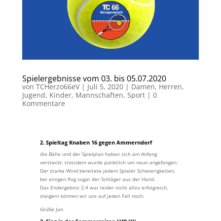
Spielergebnisse vom 03. bis 05.07.2020
von
TCHerzo66eV
|
Juli 5, 2020
|
Damen
,
Herren
,
Jugend
,
Kinder
,
Mannschaften
,
Sport
|
0
Kommentare
2. Spieltag Knaben 16 gegen Ammerndorf
die Bälle und der Spielplan haben sich am Anfang
versteckt; trotzdem wurde pünktlich um neun angefangen.
Der starke Wind bereitete jedem Spieler Schwierigkeiten,
bei einigen flog sogar der Schläger aus der Hand.
Das Endergebnis 2:4 war leider nicht allzu erfolgreich,
steigern können wir uns auf jeden Fall noch.
Grüße Jan