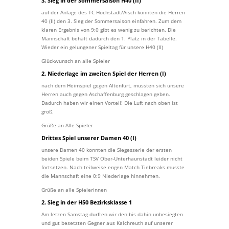
3. Sieg in der Sommersaison H40 (II)
auf der Anlage des TC Höchstadt/Aisch konnten die Herren
40 (II) den 3. Sieg der Sommersaison einfahren. Zum dem
klaren Ergebnis von 9:0 gibt es wenig zu berichten. Die
Mannschaft behält dadurch den 1. Platz in der Tabelle.
Wieder ein gelungener Spieltag für unsere H40 (II)
Glückwunsch an alle Spieler
2. Niederlage im zweiten Spiel der Herren (I)
nach dem Heimspiel gegen Altenfurt, mussten sich unsere
Herren auch gegen Aschaffenburg geschlagen geben.
Dadurch haben wir einen Vorteil! Die Luft nach oben ist
groß.
Grüße an Alle Spieler
Drittes Spiel unserer Damen 40 (I)
unsere Damen 40 konnten die Siegesserie der ersten
beiden Spiele beim TSV Ober-Unterhaunstadt leider nicht
fortsetzen. Nach teilweise engen Match Tiebreaks musste
die Mannschaft eine 0:9 Niederlage hinnehmen.
Grüße an alle Spielerinnen
2. Sieg in der H50 Bezirksklasse 1
Am letzen Samstag durften wir den bis dahin unbesiegten
und gut besetzten Gegner aus Kalchreuth auf unserer