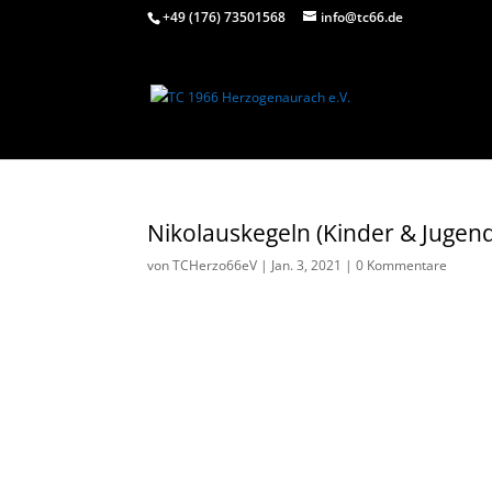
+49 (176) 73501568
info@tc66.de
Nikolauskegeln (Kinder & Jugen
von
TCHerzo66eV
|
Jan. 3, 2021
|
0 Kommentare