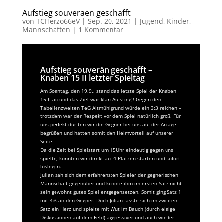
Aufstieg souveraen geschafft
von
TCHerzo66eV
|
Sep. 20, 2021
|
Jugend
,
Kinder
,
Mannschaften
|
1 Kommentar
Aufstieg souverän geschafft –
Knaben 15 II letzter Spieltag
Am Sonntag, den 19.9., stand das letzte Spiel der Knaben
15 II an und das Ziel war klar: Aufstieg!! Gegen den
Tabellenzweiten TeG Altmühlgrund würde ein 3:3 reichen –
trotzdem war der Respekt vor dem Spiel natürlich groß. Für
uns perfekt durften wir die Gegner bei uns auf der Anlage
begrüßen und hatten somit den Heimvorteil auf unserer
Seite.
Da die Zeit bei Spielstart um 15Uhr eindeutig gegen uns
spielte, konnten wir direkt auf 4 Plätzen starten und sofort
loslegen.
Julian sah sich dem erfahrensten Spieler der gegnerischen
Mannschaft gegenüber und konnte ihm im ersten Satz nicht
sein gewohnt gutes Spiel entgegensetzen. Somit ging Satz 1
mit 4:6 an den Gegner. Doch Julian fasste sich im zweiten
Satz ein Herz und spielte mit Wut im Bauch (durch einige
Diskussionen auf dem Feld) aggressiver und auch wieder