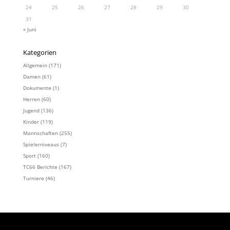
24
25
26
27
28
29
30
31
« Juni
Kategorien
Allgemein
(171)
Damen
(61)
Dokumente
(1)
Herren
(60)
Jugend
(136)
Kinder
(119)
Mannschaften
(255)
Spielerniveaus
(7)
Sport
(160)
TC66 Berichte
(167)
Turniere
(46)