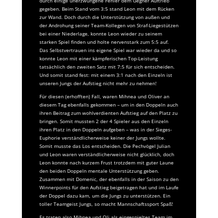
durch einige unerzwungene Fehler dem Gegner Auftrieb
gegeben. Beim Stand vom 3:5 stand Leon mit dem Rücken
zur Wand. Doch durch die Unterstützung von außen und
der Androhung seiner Team-Kollegen von Straf-Liegestützen
bei einer Niederlage, konnte Leon wieder zu seinem
starken Spiel finden und holte nervenstark zum 5:5 auf.
Das Selbstvertrauen ins eigene Spiel war wieder da und so
konnte Leon mit einer kämpferischen Top-Leistung
tatsächlich den zweiten Satz mit 7:5 für sich entscheiden.
Und somit stand fest: mit einem 3:1 nach den Einzeln ist
unseren Jungs der Aufstieg nicht mehr zu nehmen!
Für diesen (erhofften) Fall, waren Mihnea und Oliver an
diesem Tag ebenfalls gekommen – um in den Doppeln auch
ihren Beitrag zum wohlverdienten Aufstieg auf den Platz zu
bringen. Somit mussten 2 der 4 Spieler aus den Einzeln
ihren Platz in den Doppeln aufgeben – was in der Sieges-
Euphorie verständlicherweise keiner der Jungs wollte.
Somit musste das Los entscheiden. Die Pechvögel Julian
und Leon waren verständlicherweise nicht glücklich, doch
Leon konnte nach kurzem Frust trotzdem mit guter Laune
den beiden Doppeln mentale Unterstützung geben.
Zusammen mit Domenic, der ebenfalls in der Saison zu den
Winnerpoints für den Aufstieg beigetragen hat und im Laufe
der Doppel dazu kam, um die Jungs zu unterstützen. Ein
toller Teamgeist Jungs, so macht Mannschaftssport Spaß!
Es traten also Mihnea und Oli als eingespieltes Team im