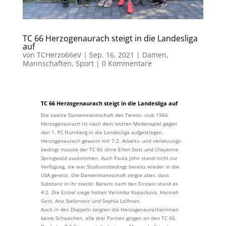
TC 66 Herzogenaurach steigt in die Landesliga
auf
von
TCHerzo66eV
|
Sep. 16, 2021
|
Damen
,
Mannschaften
,
Sport
|
0 Kommentare
TC 66 Herzogenaurach steigt in die Landesliga auf
Die zweite Damenmannschaft des Tennis- club 1966
Herzogenaurach ist nach dem letzten Medenspiel gegen
den 1. FC Nürnberg in die Landesliga aufgestiegen.
Herzogenaurach gewann mit 7:2. Arbeits- und verletzungs-
bedingt musste der TC 66 ohne Ellen Gost und Cheyenne
Springwald auskommen. Auch Paula John stand nicht zur
Verfügung, sie war Studiumsbedingt bereits wieder in die
USA gereist. Die Damenmannschaft zeigte aber, dass
Substanz in ihr steckt: Bereits nach den Einzeln stand es
4:2. Die Einzel siege holten Veronika Kopackova, Hannah
Gost, Ana Stefanovic und Sophia Loifman.
Auch in den Doppeln zeigten die Herzogenauracherinnen
keine Schwächen, alle drei Partien gingen an den TC 66.