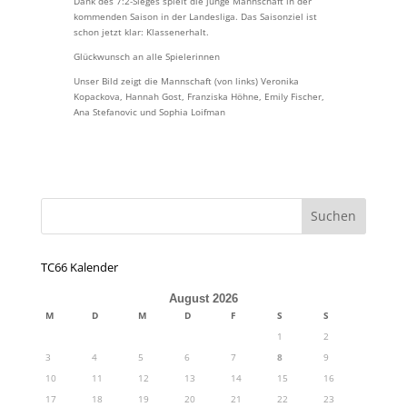
Dank des 7:2-Sieges spielt die junge Mannschaft in der
kommenden Saison in der Landesliga. Das Saisonziel ist
schon jetzt klar: Klassenerhalt.
Glückwunsch an alle Spielerinnen
Unser Bild zeigt die Mannschaft (von links) Veronika
Kopackova, Hannah Gost, Franziska Höhne, Emily Fischer,
Ana Stefanovic und Sophia Loifman
TC66 Kalender
August 2026
M
D
M
D
F
S
S
1
2
3
4
5
6
7
8
9
10
11
12
13
14
15
16
17
18
19
20
21
22
23