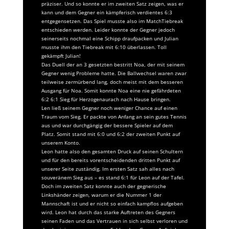
präziser. Und so konnte er im zweiten Satz zeigen, was er
kann und dem Gegner ein kämpferisch verdientes 6:3
entgegensetzen. Das Spiel musste also im MatchTiebreak
entschieden werden. Leider konnte der Gegner jedoch
seinerseits nochmal eine Schipp draufpacken und Julian
musste ihm den Tiebreak mit 6:10 überlassen. Toll
gekämpft Julian!
Das Duell der an 3 gesetzten bestritt Noa, der mit seinem
Gegner wenig Probleme hatte. Die Ballwechsel waren zwar
teilweise zermürbend lang, doch meist mit dem besseren
Ausgang für Noa. Somit konnte Noa eine nie gefährdeten
6:2 6:1 Sieg für Herzogenaurach nach Hause bringen.
Len ließ seinem Gegner noch weniger Chance auf einen
Traum vom Sieg. Er packte von Anfang an sein gutes Tennis
aus und war durchgängig der bessere Spieler auf dem
Platz. Somit stand mit 6:0 und 6:2 der zweiten Punkt auf
unserem Konto.
Leon hatte also den gesamten Druck auf seinen Schultern
und für den bereits vorentscheidenden dritten Punkt auf
unserer Seite zuständig. Im ersten Satz sah alles nach
souveränem Sieg aus – es stand 6:1 für Leon auf der Tafel.
Doch im zweiten Satz konnte auch der gegnerische
Linkshänder zeigen, warum er die Nummer 1 der
Mannschaft ist und er nicht so einfach kampflos aufgeben
wird. Leon hat durch das starke Auftreten des Gegners
seinen Faden und das Vertrauen in sich selbst verloren und