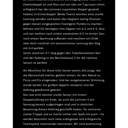
Zweierdoppel an und Noa und Len (die am Tag zuvor schon
erfolgreich bei den Junioren zusammen Doppel gespielt
haben) im Einserdoppel. Beide Teams konnten eine starke
Leistung abrufen und boten den Gegnern wenig Chancen
gegen diesen eingespielten Teamgeist Punkte zu machen.
Mihnea und Oli besiegten ihre Gegner mit 6:2 und 6:3, Noa
und Len wollten nach einem souveränen 6:0 im ersten Satz
noch etwas Spannung aufbauen und machten am Ende
aber doch nochmal mit konzentrierter Leistung den Sieg
mit 6:4 perfekt.
Somit stand ein 5:1 Sieg gegen den Tabellenzweiten fest
und der Aufstieg in die Bezirksklasse 2 für die nächste
Saison ist perfekt.
Als Abschluss für diese tolle Saison waren alle Jungs, die
die Mannschaft hierhin geführt hatten, für den Abend zu
Pizza und Eis eingeladen. Und bei ausgelassener Stimmung
wurde beides mit großem Appetit verspeist und der
Aufstieg gebührend gefeiert.
Das war eine absolut starke Saison mit einem
Doppelaufstieg am Ende, da auch die Junioren II am
Samstag bereits aufgestiegen sind und in ähnlicher
Besetzung diesen Aufstieg geschafft haben. Ihr seid eine
starke Truppe und es macht immer viel Spaß mit euch – ihr
werdet bestimmt noch viele aufregende und erfolgreiche
Teamspiele miteinander bestreiten. Wir sind wahnsinnig