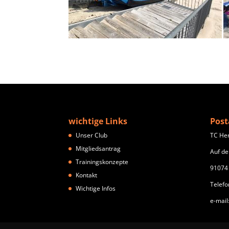
wichtige Links
Post
Unser Club
TC He
Mitgliedsantrag
Auf de
Trainingskonzepte
91074
Kontakt
Telefo
Wichtige Infos
e-mail