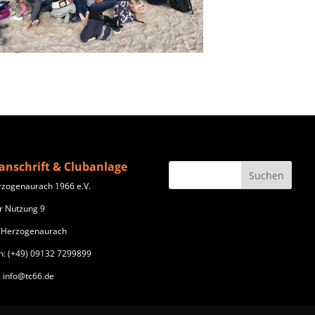
anschrift & Clubanlage
rzogenaurach 1966 e.V.
r Nutzung 9
 Herzogenaurach
n: (+49) 09132 7299899
: info@tc66.de