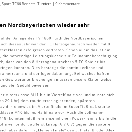
n
,
Sport
,
TC66 Berichte
,
Turniere
|
0 Kommentare
den Nordbayerischen wieder sehr
uf der Anlage des TV 1860 Fürth die Nordbayerischen
Auch dieses Jahr war der TC Herzogenaurach wieder mit 8
ersklassen erfolgreich vertreten. Schon allein das ist ein
ist, die notwendige Leistungsklasse zur Teilnahmeberechtigung
ich, dass von den 8 Herzogenaurachern 5 TC-Spieler bis
dringen konnten. Dies bestätigt die kontinuierliche und
Trainerteams und der Jugendabteilung. Bei wechselhaften
n Gewitterunterbrechungen mussten unsere Kiz teilweise
 und viel Geduld beweisen.
r Altersklasse M11 bis in Viertelfinale vor und musste sich
inn 20 Uhr) dem routinierter agierenden, späteren
vid Irro bewies im Viertelfinale im SuperTieBreak starke
rsklasse M10 bis ins Halbfinale vor. Auch die Loifmann-
M18) konnten mit ihrem ansehnlichen Power-Tennis bis in die
ofia verlor dort äußerst knapp (6:7 6:7) gegen die spätere
ich aber dafür im „kleinen Finale“ den 3. Platz. Bruder Alex