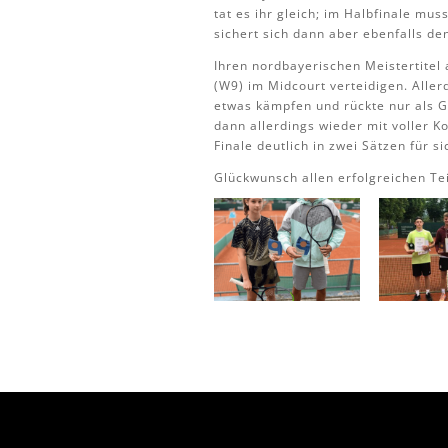
tat es ihr gleich; im Halbfinale mu
sichert sich dann aber ebenfalls den
Ihren nordbayerischen Meistertitel
(W9) im Midcourt verteidigen. Alle
etwas kämpfen und rückte nur als Gr
dann allerdings wieder mit voller K
Finale deutlich in zwei Sätzen für s
Glückwunsch allen erfolgreichen Te