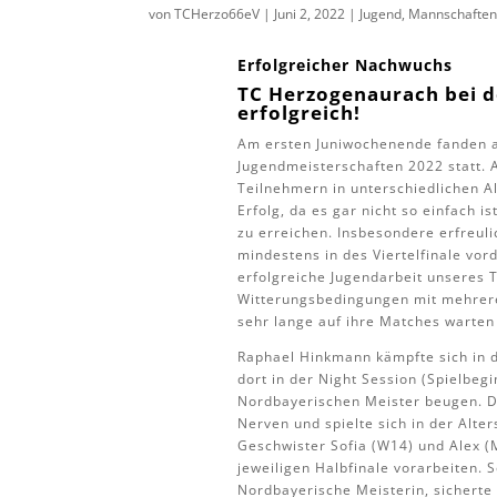
von
TCHerzo66eV
|
Juni 2, 2022
|
Jugend
,
Mannschafte
Erfolgreicher Nachwuchs
TC Herzogenaurach bei 
erfolgreich!
Am ersten Juniwochenende fanden a
Jugendmeisterschaften 2022 statt. 
Teilnehmern in unterschiedlichen Alt
Erfolg, da es gar nicht so einfach 
zu erreichen. Insbesondere erfreul
mindestens in des Viertelfinale vor
erfolgreiche Jugendarbeit unseres 
Witterungsbedingungen mit mehrere
sehr lange auf ihre Matches warten
Raphael Hinkmann kämpfte sich in de
dort in der Night Session (Spielbeg
Nordbayerischen Meister beugen. Da
Nerven und spielte sich in der Alte
Geschwister Sofia (W14) und Alex (
jeweiligen Halbfinale vorarbeiten. S
Nordbayerische Meisterin, sicherte s