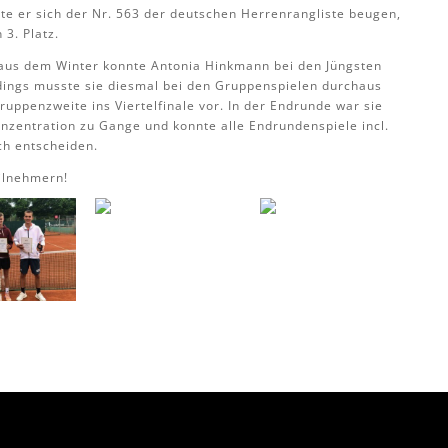
sste er sich der Nr. 563 der deutschen Herrenrangliste beugen,
 3. Platz.
 aus dem Winter konnte Antonia Hinkmann bei den Jüngsten
rdings musste sie diesmal bei den Gruppenspielen durchaus
uppenzweite ins Viertelfinale vor. In der Endrunde war sie
onzentration zu Gange und konnte alle Endrundenspiele incl.
ich entscheiden.
ilnehmern!