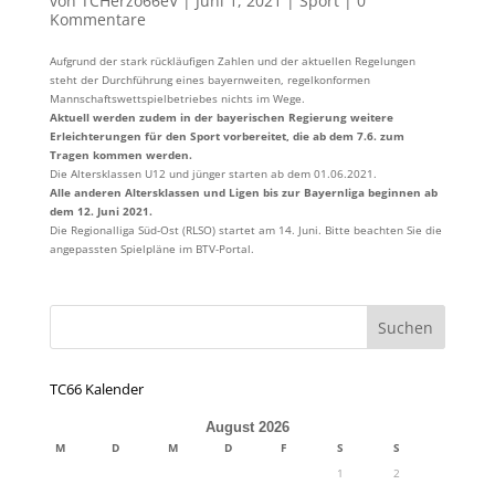
von
TCHerzo66eV
|
Juni 1, 2021
|
Sport
|
0
Kommentare
Aufgrund der stark rückläufigen Zahlen und der aktuellen Regelungen
steht der Durchführung eines bayernweiten, regelkonformen
Mannschaftswettspielbetriebes nichts im Wege.
Aktuell werden zudem in der bayerischen Regierung weitere
Erleichterungen für den Sport vorbereitet, die ab dem 7.6. zum
Tragen kommen werden.
Die Altersklassen U12 und jünger starten ab dem 01.06.2021.
Alle anderen Altersklassen und Ligen bis zur Bayernliga beginnen ab
dem 12. Juni 2021.
Die Regionalliga Süd-Ost (RLSO) startet am 14. Juni. Bitte beachten Sie die
angepassten Spielpläne im BTV-Portal.
TC66 Kalender
August 2026
M
D
M
D
F
S
S
1
2