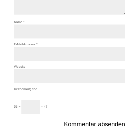
Name
*
E-Mail-Adresse
*
Website
Rechenaufgabe
53 −
= 47