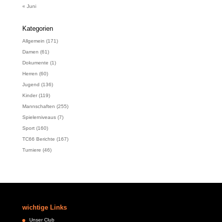
« Juni
Kategorien
Allgemein
(171)
Damen
(61)
Dokumente
(1)
Herren
(60)
Jugend
(136)
Kinder
(119)
Mannschaften
(255)
Spielerniveaus
(7)
Sport
(160)
TC66 Berichte
(167)
Turniere
(46)
wichtige Links
Unser Club