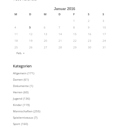
Januar 2016
M
D
M
D
F
S
S
1
2
3
4
5
6
7
8
9
10
11
12
13
14
15
16
17
18
19
20
21
22
23
24
25
26
27
28
29
30
31
Feb. »
Kategorien
Allgemein
(171)
Damen
(61)
Dokumente
(1)
Herren
(60)
Jugend
(136)
Kinder
(119)
Mannschaften
(255)
Spielerniveaus
(7)
Sport
(160)