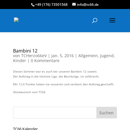
+49 (176) 73501568
info@tc66.de
Bambini 12
von
TCHerzo66eV
|
Jan. 5, 2016
|
Allgemein
,
Jugend
,
Kinder
|
0 Kommentare
Diesen Sommer war es auch bei unseren Bambini 12 soweit.
Der Aufstieg in die höchste Liga, die Bezirksliga, ist vollbracht.
Mit 12:0 Punkte haben sie souverän und verdient den Aufstieg geschafft.
Glückwunsch vom TC66
TC66 Kalender