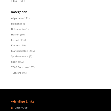
« Mai
Juli »
Kategorien
Allgemein
(171)
Damen
(61)
Dokumente
(1)
Herren
(60)
Jugend
(136)
Kinder
(119)
Mannschaften
(255)
Spielerniveaus
(7)
Sport
(160)
TC66 Berichte
(167)
Turniere
(46)
wichtige Links
Unser Club