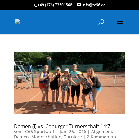
+49 (176) 73501568
info@tc66.de
Damen (I) vs. Coburger Turnerschaft 14:7
von
TC66 Sportwart
|
Juni 26, 2016
|
Allgemein
,
Damen
,
Mannschaften
,
Turniere
|
2 Kommentare