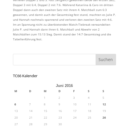
Doppel 3 mit 6:4, Doppel 2 mit 7:6. Während Katariina & Caro im dritten
Doppel dann auch den zweiten Satz mit ihrem 4. Matchball zum 6:3
gewannen, und damit auch der Gesamtsieg fest stand, machten es Julie P.
und Hannah nochmals spannend und verloren den zweiten Satz mit 4:6.
Im an Spannung nicht zu überbietenden Match-Tiebreak verwandelten
Julie P. und Hannah dann ihren 6. Matchball und Abwehr von 2
Matchbällen zum 15:13 Sieg. Damit stand der 14:7 Gesamtsieg und die
Tabellenführung fest.
TC66 Kalender
Juni 2016
M
D
M
D
F
S
S
1
2
3
4
5
6
7
8
9
10
11
12
13
14
15
16
17
18
19
20
21
22
23
24
25
26
27
28
29
30