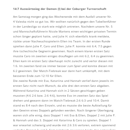
14:7 Auswärtssieg der Damen (I) bei der Coburger Turnerschaft
Am Samstag morgen ging das Wochenende mit dem Ausfall unserer Nr.
4 Valeska nicht so gut los. Wir wollten natürlich gegen den Tabellenführer
in der Landesliga so stark wie möglich antreten. Nachdem unsere Nr. 5
und Mannschaftsführerin Nicole Martens einen wichtigen privaten Termin
schon länger geplant hatte, und Julie H. sich ebenfalls krank meldete,
rückte unser Nachwuchsspielerin Ellen ins Team. In der ersten Runde
spielten dann Julie P, Caro und Ellen. Julie P. konnte mit 6:4, 7:5 gegen
ihre tschechische Gegnerin gewinnen. Nach einem klaren ersten Satz
musste Caro im zweiten einiges drauflegen um mit 6:2, 6:4 zu gewinnen.
Ellen kam im ersten Satz überhaupt nicht zurecht und verlor diesen mit
1:6. Im zweiten fand sie immer besser zum Spiel und konnte diesen mit
6:2 gewinnen. Der Match-Tiebreak war dann hart umkämpft, mit dem
besseren Ende zum 12:10 für Ellen.
Die zweite Runde mit Eva, Katariina und Hannah verlief dann jeweils im
ersten Satz nicht nach Wunsch, da alle drei den ersten Satz abgaben.
Während Katariina und Hannah sich in 2 Sätzen geschlagen geben
mussten (4:6 2:6 bzw. 2:6 4:6), konnte Eva im zweiten Satz das Spiel
drehen und gewann dann im Match-Tiebreak 2:6 6:3 und 10:4. Damit
stand es 8:4 nach den Einzeln, und es musste die beste Aufstellung für
den Gewinn eines Doppels gefunden werden. Nach längerer Überlegung
waren sich alle einig, dass Doppel 1 mit Eva & Ellen, Doppel 2 mit Julie P.
& Hannah und das 3. Doppel mit Katariina & Caro zu spielen. Doppel 1
war erwartet schwierig und wurde mit 2:6 3:6 verloren, extrem spannend
verliefen Doppel 2 und 3. Fast zeitgleich gewannen beide den ersten Satz,