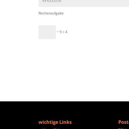
Rechenaufgabe
− 5 = 4
wichtige Links
Post