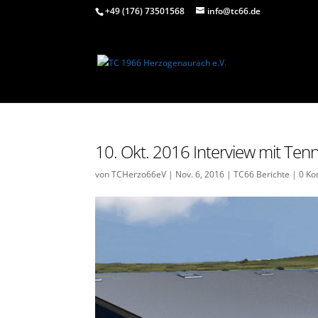
+49 (176) 73501568
info@tc66.de
10. Okt. 2016 Interview mit Ten
von
TCHerzo66eV
|
Nov. 6, 2016
|
TC66 Berichte
|
0 K