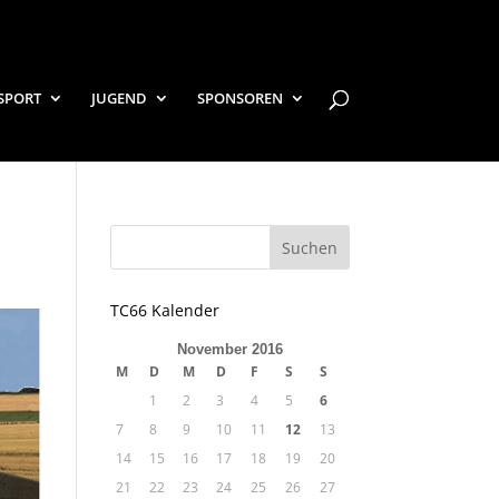
SPORT
JUGEND
SPONSOREN
TC66 Kalender
November 2016
M
D
M
D
F
S
S
1
2
3
4
5
6
7
8
9
10
11
12
13
14
15
16
17
18
19
20
21
22
23
24
25
26
27