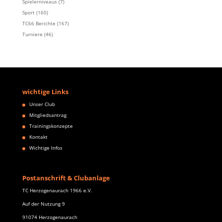
Spielerniveaus
(7)
Sport
(160)
TC66 Berichte
(167)
Turniere
(46)
wichtige Links
Unser Club
Mitgliedsantrag
Trainingskonzepte
Kontakt
Wichtige Infos
Postanschrift & Clubanlage
TC Herzogenaurach 1966 e.V.
Auf der Nutzung 9
91074 Herzogenaurach