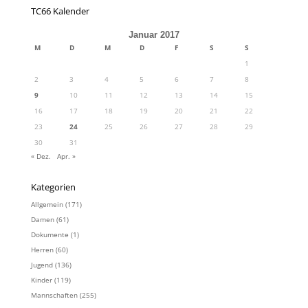
TC66 Kalender
Januar 2017
M
D
M
D
F
S
S
1
2
3
4
5
6
7
8
9
10
11
12
13
14
15
16
17
18
19
20
21
22
23
24
25
26
27
28
29
30
31
« Dez.
Apr. »
Kategorien
Allgemein
(171)
Damen
(61)
Dokumente
(1)
Herren
(60)
Jugend
(136)
Kinder
(119)
Mannschaften
(255)