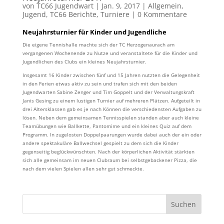
von
TC66 Jugendwart
|
Jan. 9, 2017
|
Allgemein
,
Jugend
,
TC66 Berichte
,
Turniere
|
0 Kommentare
Neujahrsturnier für Kinder und Jugendliche
Die eigene Tennishalle machte sich der TC Herzogenaurach am
vergangenen Wochenende zu Nutze und veranstaltete für die Kinder und
Jugendlichen des Clubs ein kleines Neujahrsturnier.
Insgesamt 16 Kinder zwischen fünf und 15 Jahren nutzten die Gelegenheit
in den Ferien etwas aktiv zu sein und trafen sich mit den beiden
Jugendwarten Sabine Zenger und Tim Goppelt und der Verwaltungskraft
Janis Gesing zu einem lustigen Turnier auf mehreren Plätzen. Aufgeteilt in
drei Altersklassen gab es je nach Können die verschiedensten Aufgaben zu
lösen. Neben dem gemeinsamen Tennisspielen standen aber auch kleine
Teamübungen wie Ballkette, Pantomime und ein kleines Quiz auf dem
Programm. In zugelosten Doppelpaarungen wurde dabei auch der ein oder
andere spektakuläre Ballwechsel gespielt zu dem sich die Kinder
gegenseitig beglückwünschten. Nach der körperlichen Aktivität stärkten
sich alle gemeinsam im neuen Clubraum bei selbstgebackener Pizza, die
nach dem vielen Spielen allen sehr gut schmeckte.