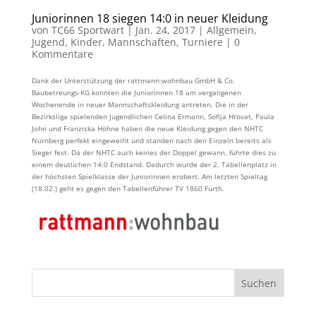
Juniorinnen 18 siegen 14:0 in neuer Kleidung
von
TC66 Sportwart
|
Jan. 24, 2017
|
Allgemein
,
Jugend
,
Kinder
,
Mannschaften
,
Turniere
|
0
Kommentare
Dank der Unterstützung der rattmann:wohnbau GmbH & Co.
Baubetreungs-KG konnten die Juniorinnen 18 am vergangenen
Wochenende in neuer Mannschaftskleidung antreten. Die in der
Bezirksliga spielenden Jugendlichen Celina Ermann, Sofija Hrovat, Paula
John und Franziska Höhne haben die neue Kleidung gegen den NHTC
Nürnberg perfekt eingeweiht und standen nach den Einzeln bereits als
Sieger fest. Da der NHTC auch keines der Doppel gewann, führte dies zu
einem deutlichen 14:0 Endstand. Dadurch wurde der 2. Tabellenplatz in
der höchsten Spielklasse der Juniorinnen erobert. Am letzten Spieltag
(18.02.) geht es gegen den Tabellenführer TV 1860 Fürth.