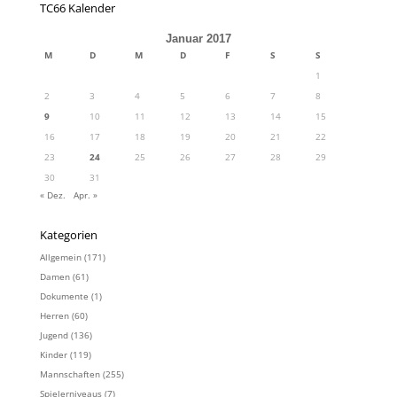
TC66 Kalender
Januar 2017
M
D
M
D
F
S
S
1
2
3
4
5
6
7
8
9
10
11
12
13
14
15
16
17
18
19
20
21
22
23
24
25
26
27
28
29
30
31
« Dez.
Apr. »
Kategorien
Allgemein
(171)
Damen
(61)
Dokumente
(1)
Herren
(60)
Jugend
(136)
Kinder
(119)
Mannschaften
(255)
Spielerniveaus
(7)