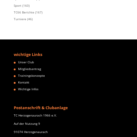
Sport
(160)
TC66 Berichte
(167)
Turniere
(46)
wichtige Links
Unser Club
Mitgliedsantrag
Trainingskonzepte
Kontakt
Wichtige Infos
Postanschrift & Clubanlage
TC Herzogenaurach 1966 e.V.
Auf der Nutzung 9
91074 Herzogenaurach