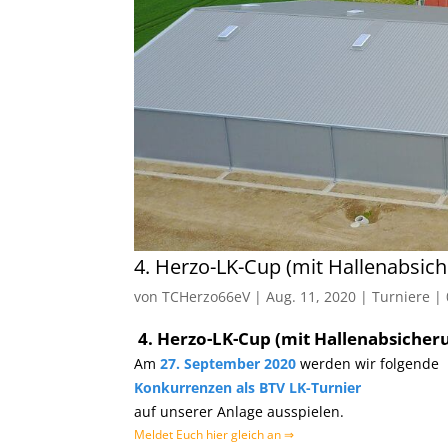
4. Herzo-LK-Cup (mit Hallenabsic
von
TCHerzo66eV
|
Aug. 11, 2020
|
Turniere
|
4. Herzo-LK-Cup (mit Hallenabsicher
Am
27. September 2020
werden wir folgende
Konkurrenzen
als BTV LK-Turnier
auf unserer Anlage ausspielen.
Meldet Euch hier gleich an ⇒