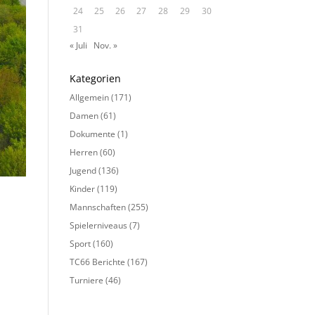
24
25
26
27
28
29
30
31
« Juli
Nov. »
Kategorien
Allgemein
(171)
Damen
(61)
Dokumente
(1)
Herren
(60)
Jugend
(136)
Kinder
(119)
Mannschaften
(255)
Spielerniveaus
(7)
Sport
(160)
TC66 Berichte
(167)
Turniere
(46)