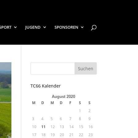
SPORT
JUGEND
SPONSOREN
TC66 Kalender
August 2020
M
D
M
D
F
S
S
1
2
3
4
5
6
7
8
9
10
11
12
13
14
15
16
17
18
19
20
21
22
23