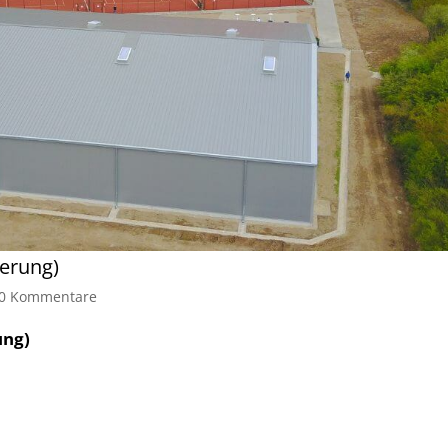
herung)
0 Kommentare
ung)