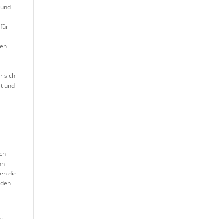
d und
 für
zen
s
r sich
st und
n
ach
nn
gen die
iden
us