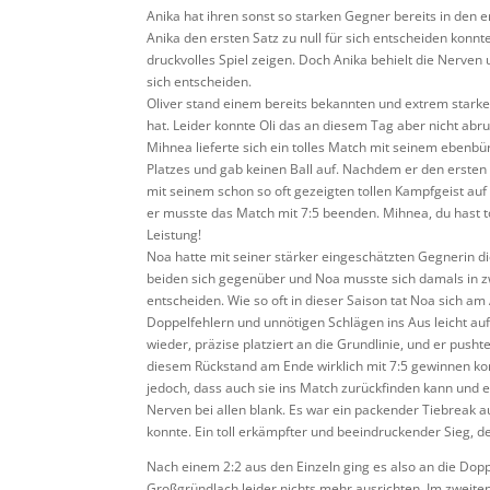
Anika hat ihren sonst so starken Gegner bereits in den 
Anika den ersten Satz zu null für sich entscheiden kon
druckvolles Spiel zeigen. Doch Anika behielt die Nerven u
sich entscheiden.
Oliver stand einem bereits bekannten und extrem stark
hat. Leider konnte Oli das an diesem Tag aber nicht ab
Mihnea lieferte sich ein tolles Match mit seinem ebenbü
Platzes und gab keinen Ball auf. Nachdem er den ersten 
mit seinem schon so oft gezeigten tollen Kampfgeist auf
er musste das Match mit 7:5 beenden. Mihnea, du hast tol
Leistung!
Noa hatte mit seiner stärker eingeschätzten Gegnerin die
beiden sich gegenüber und Noa musste sich damals in zw
entscheiden. Wie so oft in dieser Saison tat Noa sich a
Doppelfehlern und unnötigen Schlägen ins Aus leicht au
wieder, präzise platziert an die Grundlinie, und er push
diesem Rückstand am Ende wirklich mit 7:5 gewinnen kon
jedoch, dass auch sie ins Match zurückfinden kann und e
Nerven bei allen blank. Es war ein packender Tiebreak a
konnte. Ein toll erkämpfter und beeindruckender Sieg, d
Nach einem 2:2 aus den Einzeln ging es also an die Dop
Großgründlach leider nichts mehr ausrichten. Im zweiten