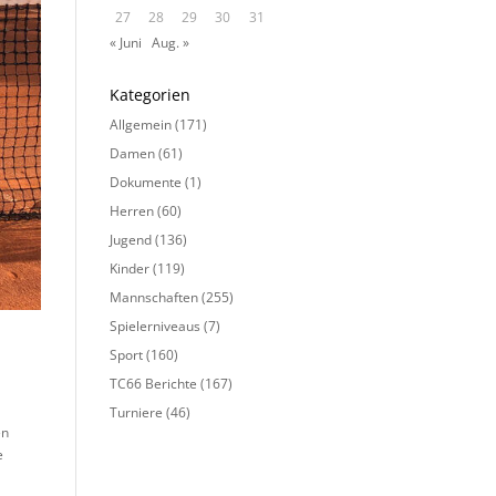
27
28
29
30
31
« Juni
Aug. »
Kategorien
Allgemein
(171)
Damen
(61)
Dokumente
(1)
Herren
(60)
Jugend
(136)
Kinder
(119)
Mannschaften
(255)
Spielerniveaus
(7)
Sport
(160)
TC66 Berichte
(167)
Turniere
(46)
en
e