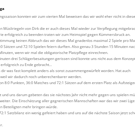
iga
ngssaison konnten wir zum vierten Mal beweisen das wir wohl eher nicht in diese
n Müsliriegeln von Dirk die er auch dieses Mal wieder zur Verpflegung mitgebra
erie erfolgreich zu beenden traten wir zum Heimspiel gegen Kümmersbruck an.
 Stimmung keinen Abbruch das wir dieses Mal gnadenlos maximal 2 Spiele pro Ma
:0 Sätzen und 72:10 Spielen feiern durften. Also genau 3 Stunden 15 Minuten na
 Minuten, wenn wir mal die obligatorische Platzpflege einrechnen.
Minuten drei Schlägerbesaitungen gerissen sind konnte uns nicht aus dem Konzep
 erfolgreich zu Ende gebracht…
dir was fast komplett anders als sonst zusammengewürfelt worden. Hat auch
n weil wir dadurch noch unberechenbarer werden.
on 8:0 Punkten, 36:0 Matches und 72:1 Sätzen auf dem ersten Platz als Aufsteiger
 und uns darum gebeten das sie nächstes Jahr nicht mehr gegen uns spielen mü
weiter. Die Einschätzung aller gegnerischen Mannschaften war das wir zwei Lig
n Beteiligten mehr bringen würde.
2:1 Satzbilanz ein wenig gefeiert haben und uns auf die nächste Saison jetzt sc
r.