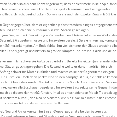
ersten Spielen so aus dem Konzept gebracht, dass er nicht mehr in sein Spiel fan
nte. Nach einer kurzen Pause konnte er sich jedoch sammeln und sein gewohnt
nd ließ sich nicht beeindrucken. So konnte sie auch den zweiten Satz mit 6:3 klar
en Gegner gegenüber, dem er eigentlich jedoch trotzdem einiges entgegenzuset
rufen und gab sich ohne Aufbäumen in zwei Sätzen geschlagen.
rtigen Gegner. Trotz Verletzung an Schienbein und Knie erlief er jeden Winkel de
Satz mit 3:6 abgeben musste und im zweiten bereits 3 Spiele hinten lag, konnte e
 ein 5:5 herankämpfen. Am Ende fehlte ihm vielleicht nur der Glaube an sich selb
les Tennis gezeigt und bist ein so großer Kämpfer – sei stolz auf dich und deine
 vermeintlich schwerste Aufgabe zu erfüllen. Bereits im letzten Jahr standen die
ei Sätzen geschlagen geben. Die Revanche wollte er daher natürlich für sich
m Anfang schwer ins Match zu finden und machte es seiner Gegnerin mit einigen
f 1:5 zu stellen. Doch dann packte Noa seinen Kampfgeist aus, die Schläge kame
te sich mit beeindruckender Mentalität zurück ins Match. Als er den ersten Satz n
nte, waren alle Zuschauer begeistert. Im zweiten Satz zeigte seine Gegnerin da
ntschied diesen klar mit 6:2 für sich. Im alles entscheidenden Match-Tiebreak la
uf höchstem Niveau, den Noa nervenstark wie nie zuvor mit 10:8 für sich entsche
er nicht erwartet und daher umso wertvoller war.
pel. Noa und Anika konnten im Einser-Doppel gegen die beiden besten aus
 Doppel lieferten Mihnea und Oli sich ein tolles Duell mit der Nummer 3 und 4 a