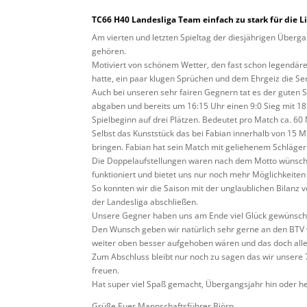
TC66 H40 Landesliga Team einfach zu stark für die L
Am vierten und letzten Spieltag der diesjährigen Überga
gehören.
Motiviert von schönem Wetter, den fast schon legendäre
hatte, ein paar klugen Sprüchen und dem Ehrgeiz die S
Auch bei unseren sehr fairen Gegnern tat es der guten
abgaben und bereits um 16:15 Uhr einen 9:0 Sieg mit 18
Spielbeginn auf drei Plätzen. Bedeutet pro Match ca. 60
Selbst das Kunststück das bei Fabian innerhalb von 15 
bringen. Fabian hat sein Match mit geliehenem Schläger
Die Doppelaufstellungen waren nach dem Motto wünsch 
funktioniert und bietet uns nur noch mehr Möglichkeite
So konnten wir die Saison mit der unglaublichen Bilanz v
der Landesliga abschließen.
Unsere Gegner haben uns am Ende viel Glück gewünscht
Den Wunsch geben wir natürlich sehr gerne an den BTV 
weiter oben besser aufgehoben wären und das doch alle
Zum Abschluss bleibt nur noch zu sagen das wir unsere 7
freuen.
Hat super viel Spaß gemacht, Übergangsjahr hin oder he
Grüße Euer Mannschaftsführer Björn