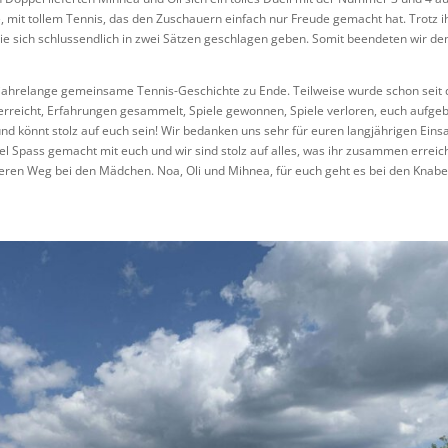
 mit tollem Tennis, das den Zuschauern einfach nur Freude gemacht hat. Trotz i
e sich schlussendlich in zwei Sätzen geschlagen geben. Somit beendeten wir de
e jahrelange gemeinsame Tennis-Geschichte zu Ende. Teilweise wurde schon seit 
erreicht, Erfahrungen gesammelt, Spiele gewonnen, Spiele verloren, euch aufge
d könnt stolz auf euch sein! Wir bedanken uns sehr für euren langjährigen Einsa
l Spass gemacht mit euch und wir sind stolz auf alles, was ihr zusammen erreic
iteren Weg bei den Mädchen. Noa, Oli und Mihnea, für euch geht es bei den Knab