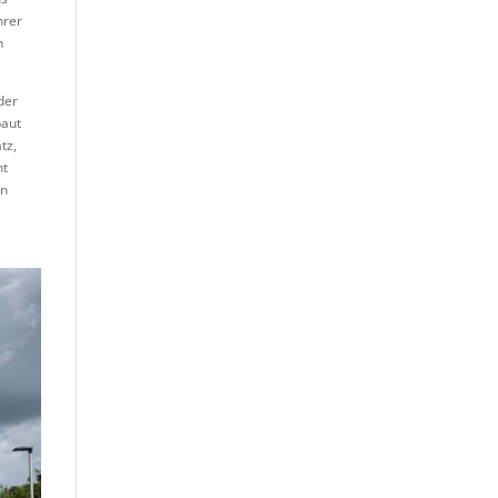
hrer
n
der
baut
tz,
ht
en