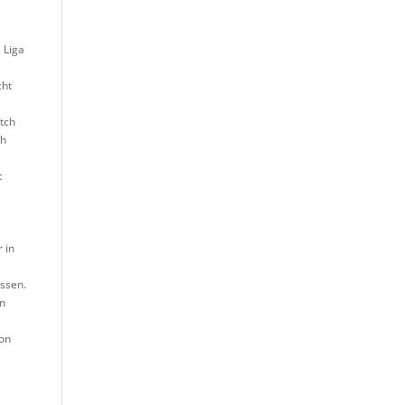
 Liga
cht
tch
ch
t
 in
ssen.
en
hon