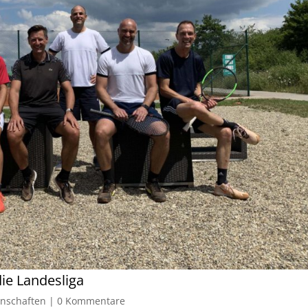
die Landesliga
nschaften
|
0 Kommentare