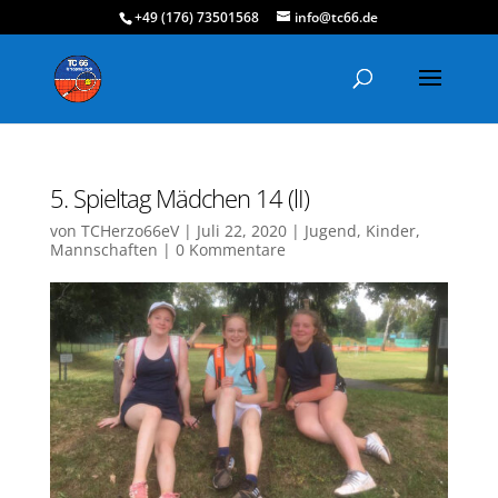
+49 (176) 73501568
info@tc66.de
5. Spieltag Mädchen 14 (lI)
von
TCHerzo66eV
|
Juli 22, 2020
|
Jugend
,
Kinder
,
Mannschaften
|
0 Kommentare