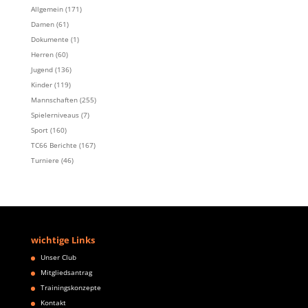
Allgemein
(171)
Damen
(61)
Dokumente
(1)
Herren
(60)
Jugend
(136)
Kinder
(119)
Mannschaften
(255)
Spielerniveaus
(7)
Sport
(160)
TC66 Berichte
(167)
Turniere
(46)
wichtige Links
Unser Club
Mitgliedsantrag
Trainingskonzepte
Kontakt