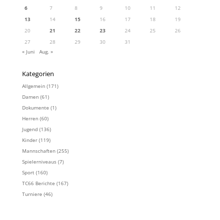
6
7
8
9
10
11
12
13
14
15
16
17
18
19
20
21
22
23
24
25
26
27
28
29
30
31
« Juni
Aug. »
Kategorien
Allgemein
(171)
Damen
(61)
Dokumente
(1)
Herren
(60)
Jugend
(136)
Kinder
(119)
Mannschaften
(255)
Spielerniveaus
(7)
Sport
(160)
TC66 Berichte
(167)
Turniere
(46)