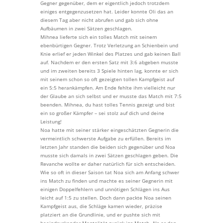
Gegner gegenüber, dem er eigentlich jedoch trotzdem
einiges entgegenzusetzen hat. Leider konnte Oli das an
diesem Tag aber nicht abrufen und gab sich ohne
Aufbäumen in zwei Sätzen geschlagen.
Mihnea lieferte sich ein tolles Match mit seinem
ebenbürtigen Gegner. Trotz Verletzung an Schienbein und
Knie erlief er jeden Winkel des Platzes und gab keinen Ball
auf. Nachdem er den ersten Satz mit 3:6 abgeben musste
und im zweiten bereits 3 Spiele hinten lag, konnte er sich
mit seinem schon so oft gezeigten tollen Kampfgeist auf
ein 5:5 herankämpfen. Am Ende fehlte ihm vielleicht nur
der Glaube an sich selbst und er musste das Match mit 7:5
beenden. Mihnea, du hast tolles Tennis gezeigt und bist
ein so großer Kämpfer – sei stolz auf dich und deine
Leistung!
Noa hatte mit seiner stärker eingeschätzten Gegnerin die
vermeintlich schwerste Aufgabe zu erfüllen. Bereits im
letzten Jahr standen die beiden sich gegenüber und Noa
musste sich damals in zwei Sätzen geschlagen geben. Die
Revanche wollte er daher natürlich für sich entscheiden.
Wie so oft in dieser Saison tat Noa sich am Anfang schwer
ins Match zu finden und machte es seiner Gegnerin mit
einigen Doppelfehlern und unnötigen Schlägen ins Aus
leicht auf 1:5 zu stellen. Doch dann packte Noa seinen
Kampfgeist aus, die Schläge kamen wieder, präzise
platziert an die Grundlinie, und er pushte sich mit
beeindruckender Mentalität zurück ins Match. Als er den