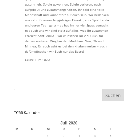
gesammelt, Spiele gewonnen, Spiele verloren, euch
aufgebaut und zusammengehalten. Ihr seid eine tolle
Mannschaft und könnt stolz auf euch sein! Wir bedanken
uns sehr für euren langjährigen Einsatz, eure Spielfreude
und euren Teamgeist – es hat immer viel Spass gemacht
mit euch und wir sind stolz auf alles, was ihr zusammen
erreicht habt! Anika – wir wünschen Dir viel Glück für
deinen weiteren Weg bei den Mädchen. Noa, Oli und
Mihnea, für euch geht es bei den Knaben weiter – auch
dafür wünschen wir Euch nur das Beste!
Grüße Eure Silvia
TC66 Kalender
Juli 2020
M
D
M
D
F
S
S
1
2
3
4
5