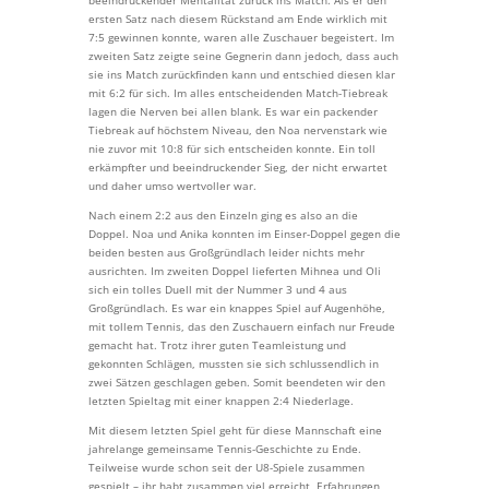
ersten Satz nach diesem Rückstand am Ende wirklich mit
7:5 gewinnen konnte, waren alle Zuschauer begeistert. Im
zweiten Satz zeigte seine Gegnerin dann jedoch, dass auch
sie ins Match zurückfinden kann und entschied diesen klar
mit 6:2 für sich. Im alles entscheidenden Match-Tiebreak
lagen die Nerven bei allen blank. Es war ein packender
Tiebreak auf höchstem Niveau, den Noa nervenstark wie
nie zuvor mit 10:8 für sich entscheiden konnte. Ein toll
erkämpfter und beeindruckender Sieg, der nicht erwartet
und daher umso wertvoller war.
Nach einem 2:2 aus den Einzeln ging es also an die
Doppel. Noa und Anika konnten im Einser-Doppel gegen die
beiden besten aus Großgründlach leider nichts mehr
ausrichten. Im zweiten Doppel lieferten Mihnea und Oli
sich ein tolles Duell mit der Nummer 3 und 4 aus
Großgründlach. Es war ein knappes Spiel auf Augenhöhe,
mit tollem Tennis, das den Zuschauern einfach nur Freude
gemacht hat. Trotz ihrer guten Teamleistung und
gekonnten Schlägen, mussten sie sich schlussendlich in
zwei Sätzen geschlagen geben. Somit beendeten wir den
letzten Spieltag mit einer knappen 2:4 Niederlage.
Mit diesem letzten Spiel geht für diese Mannschaft eine
jahrelange gemeinsame Tennis-Geschichte zu Ende.
Teilweise wurde schon seit der U8-Spiele zusammen
gespielt – ihr habt zusammen viel erreicht, Erfahrungen