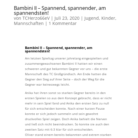
Bambini II – Spannend, spannender, am
spannendsten!
von
TCHerzo66eV
|
Juli 23, 2020
|
Jugend
,
Kinder
,
Mannschaften
|
1 Kommentar
Bambini II – Spannend, spannender, am
spannendsten!
Am letzten Spieltag unserer jahrelang eingespielten und
zusammengewachsenen Bambini II hatten wir einen
schweren und gut bekannten Gegner vor uns – die erste
Mannschaft des TC Großgründlach. Am Ende hatten die
Gegner den Sieg auf ihrer Seite – doch der Weg für die
Gegner war keineswegs leicht.
Anika hat ihren sonst so starken Gegner bereits in den
ersten Spielen so aus dem Konzept gebracht, dass er nicht
mehr in sein Spiel fand und Anika den ersten Satz zu null
für sich entscheiden konnte. Nach einer kurzen Pause
konnte er sich jedoch sammeln und sein gewohnt
druckvolles Spiel zeigen. Doch Anika behielt die Nerven
und ließ sich nicht beeindrucken. So konnte sie auch den
zweiten Satz mit 6:3 klar für sich entscheiden.
Oliver stand einem bereits bekannten und extrem starken