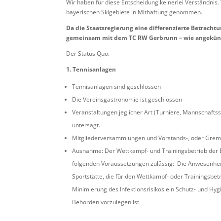
Wir haben für diese Entscheidung keinerlei Verständnis. 
bayerischen Skigebiete in Mithaftung genommen.
Da die Staatsregierung eine differenzierte Betracht
gemeinsam mit dem TC RW Gerbrunn – wie angekündi
Der Status Quo.
1. Tennisanlagen
Tennisanlagen sind geschlossen
Die Vereinsgastronomie ist geschlossen
Veranstaltungen jeglicher Art (Turniere, Mannschaftss
untersagt.
Mitgliederversammlungen und Vorstands-, oder Gremi
Ausnahme: Der Wettkampf- und Trainingsbetrieb der B
folgenden Voraussetzungen zulässig: Die Anwesenheit 
Sportstätte, die für den Wettkampf- oder Trainingsbetr
Minimierung des Infektionsrisikos ein Schutz- und Hy
Behörden vorzulegen ist.