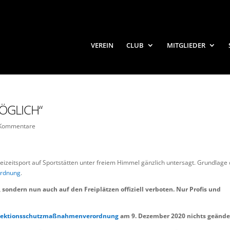
VEREIN
CLUB
MITGLIEDER
MÖGLICH“
 Kommentare
eizeitsport auf Sportstätten unter freiem Himmel gänzlich untersagt. Grundlage 
ordnung
.
e, sondern nun auch auf den Freiplätzen offiziell verboten. Nur Profis und
nfektionsschutzmaßnahmenverordnung
am 9. Dezember 2020 nichts geände