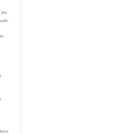
. Wir
uelle
die
t
t
sebene