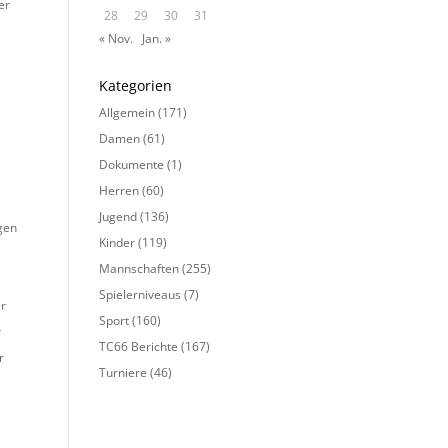
er
28
29
30
31
« Nov.
Jan. »
Kategorien
Allgemein
(171)
Damen
(61)
Dokumente
(1)
Herren
(60)
Jugend
(136)
agen
Kinder
(119)
Mannschaften
(255)
Spielerniveaus
(7)
er
Sport
(160)
r
TC66 Berichte
(167)
r
Turniere
(46)