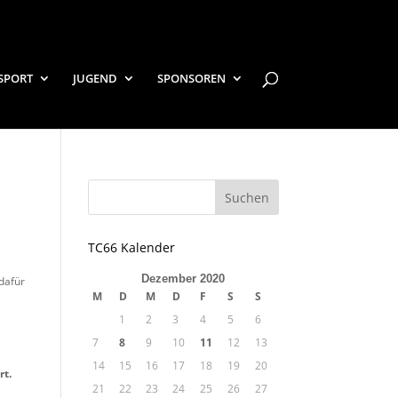
SPORT
JUGEND
SPONSOREN
TC66 Kalender
Dezember 2020
dafür
M
D
M
D
F
S
S
1
2
3
4
5
6
7
8
9
10
11
12
13
14
15
16
17
18
19
20
rt.
21
22
23
24
25
26
27