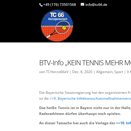
+49 (176) 73501568
info@tc66.de
BTV-Info „KEIN TENNIS MEHR 
von
TCHerzo66eV
|
Dez. 8, 2020
|
Allgemein
,
Sport
|
0
Die Bayerische Staatsregierung hat den organisierten Fr
ist die
>>9. Bayerische Infektionsschutzmaßnahmenver
Das heißt: Tennis ist in Bayern nicht nur in der Hall
Kaderathleten dürfen überhaupt noch spielen.
An dieser Tatsache hat auch die Vorlage der
>>10. I