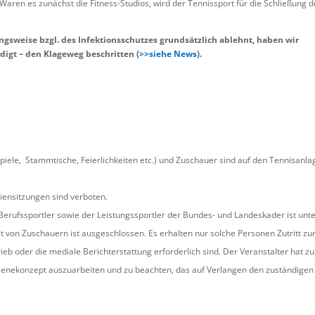
Waren es zunächst die Fitness-Studios, wird der Tennissport für die Schließung d
ungsweise bzgl. des Infektionsschutzes grundsätzlich ablehnt, haben wir
gt – den Klageweg beschritten (
>>siehe News
).
piele, Stammtische, Feierlichkeiten etc.) und Zuschauer sind auf den Tennisanl
ensitzungen sind verboten.
erufssportler sowie der Leistungssportler der Bundes- und Landeskader ist unt
von Zuschauern ist ausgeschlossen. Es erhalten nur solche Personen Zutritt zu
ieb oder die mediale Berichterstattung erforderlich sind. Der Veranstalter hat zu
gienekonzept auszuarbeiten und zu beachten, das auf Verlangen den zuständigen