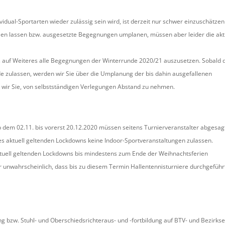
vidual-Sportarten wieder zulässig sein wird, ist derzeit nur schwer einzuschätzen
len lassen bzw. ausgesetzte Begegnungen umplanen, müssen aber leider die akt
s auf Weiteres alle Begegnungen der Winterrunde 2020/21 auszusetzen. Sobald 
 zulassen, werden wir Sie über die Umplanung der bis dahin ausgefallenen
wir Sie, von selbstständigen Verlegungen Abstand zu nehmen.
 dem 02.11. bis vorerst 20.12.2020 müssen seitens Turnierveranstalter abgesag
 aktuell geltenden Lockdowns keine Indoor-Sportveranstaltungen zulassen.
ktuell geltenden Lockdowns bis mindestens zum Ende der Weihnachtsferien
er unwahrscheinlich, dass bis zu diesem Termin Hallentennisturniere durchgeführ
ng bzw. Stuhl- und Oberschiedsrichteraus- und -fortbildung auf BTV- und Bezirk