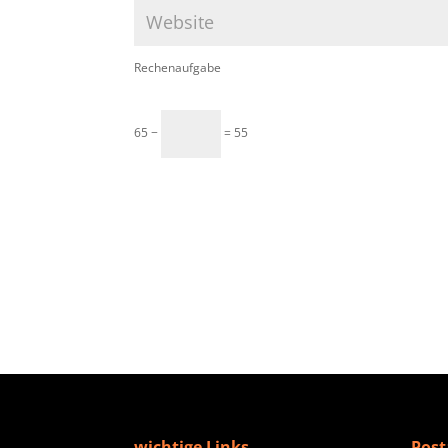
Rechenaufgabe
65 −
= 55
wichtige Links
Post