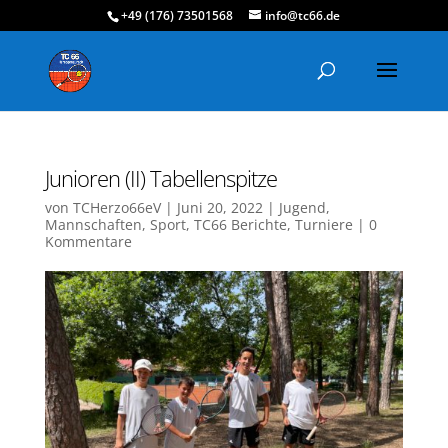
+49 (176) 73501568
info@tc66.de
Junioren (II) Tabellenspitze
von
TCHerzo66eV
|
Juni 20, 2022
|
Jugend
,
Mannschaften
,
Sport
,
TC66 Berichte
,
Turniere
|
0
Kommentare