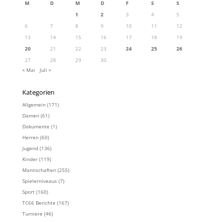
M
D
M
D
F
S
S
1
2
3
4
5
6
7
8
9
10
11
12
13
14
15
16
17
18
19
20
21
22
23
24
25
26
27
28
29
30
« Mai
Juli »
Kategorien
Allgemein
(171)
Damen
(61)
Dokumente
(1)
Herren
(60)
Jugend
(136)
Kinder
(119)
Mannschaften
(255)
Spielerniveaus
(7)
Sport
(160)
TC66 Berichte
(167)
Turniere
(46)