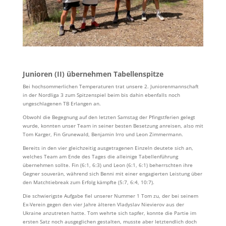
Junioren (II) übernehmen Tabellenspitze
Bei hochsommerlichen Temperaturen trat unsere 2. Juniorenmannschaft
in der Nordliga 3 zum Spitzenspiel beim bis dahin ebenfalls noch
ungeschlagenen TB Erlangen an.
Obwohl die Begegnung auf den letzten Samstag der Pfingstferien gelegt
wurde, konnten unser Team in seiner besten Besetzung anreisen, also mit
Tom Karger, Fin Grunewald, Benjamin Irro und Leon Zimmermann.
Bereits in den vier gleichzeitig ausgetragenen Einzeln deutete sich an,
welches Team am Ende des Tages die alleinige Tabellenführung
übernehmen sollte. Fin (6:1, 6:3) und Leon (6:1, 6:1) beherrschten ihre
Gegner souverän, während sich Benni mit einer engagierten Leistung über
den Matchtiebreak zum Erfolg kämpfte (5:7, 6:4, 10:7).
Die schwierigste Aufgabe fiel unserer Nummer 1 Tom zu, der bei seinem
Ex-Verein gegen den vier Jahre älteren Vladyslav Nievierov aus der
Ukraine anzutreten hatte. Tom wehrte sich tapfer, konnte die Partie im
ersten Satz noch ausgeglichen gestalten, musste aber letztendlich doch