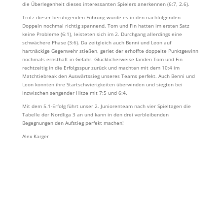
die Überlegenheit dieses interessanten Spielers anerkennen (6:7, 2.6).
Trotz dieser beruhigenden Führung wurde es in den nachfolgenden
Doppeln nochmal richtig spannend. Tom und Fin hatten im ersten Satz
keine Probleme (6:1), leisteten sich im 2. Durchgang allerdings eine
schwächere Phase (3:6). Da zeitgleich auch Benni und Leon auf
hartnäckige Gegenwehr stießen, geriet der erhoffte doppelte Punktgewinn
nochmals ernsthaft in Gefahr. Glücklicherweise fanden Tom und Fin
rechtzeitig in die Erfolgsspur zurück und machten mit dem 10:4 im
Matchtiebreak den Auswärtssieg unseres Teams perfekt. Auch Benni und
Leon konnten ihre Startschwierigkeiten überwinden und siegten bei
inzwischen sengender Hitze mit 7:5 und 6:4.
Mit dem 5.1-Erfolg führt unser 2. Juniorenteam nach vier Spieltagen die
Tabelle der Nordliga 3 an und kann in den drei verbleibenden
Begegnungen den Aufstieg perfekt machen!
Alex Karger