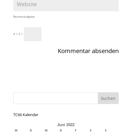
Rechenaufgabe
4 + 5 =
TC66 Kalender
Juni 2022
M
D
M
D
F
S
S