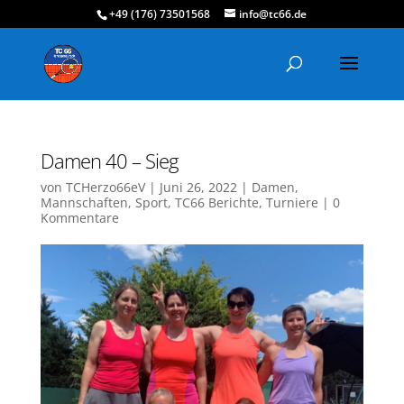
+49 (176) 73501568
info@tc66.de
Damen 40 – Sieg
von
TCHerzo66eV
|
Juni 26, 2022
|
Damen
,
Mannschaften
,
Sport
,
TC66 Berichte
,
Turniere
|
0
Kommentare