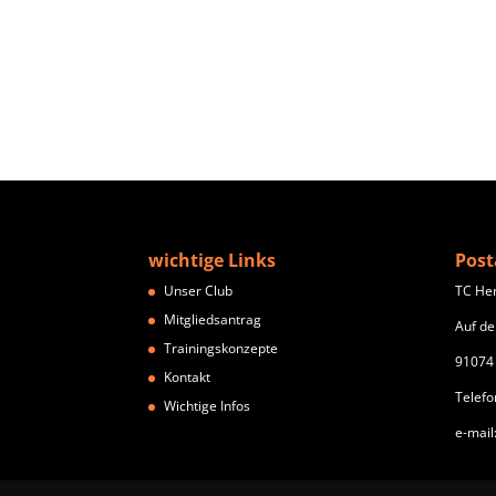
wichtige Links
Post
Unser Club
TC He
Mitgliedsantrag
Auf de
Trainingskonzepte
91074
Kontakt
Telefo
Wichtige Infos
e-mail