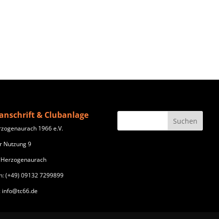
anschrift & Clubanlage
rzogenaurach 1966 e.V.
r Nutzung 9
 Herzogenaurach
n: (+49) 09132 7299899
: info@tc66.de