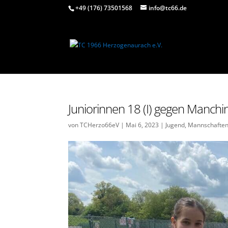
+49 (176) 73501568
info@tc66.de
Juniorinnen 18 (I) gegen Manchi
von
TCHerzo66eV
|
Mai 6, 2023
|
Jugend
,
Mannschafte