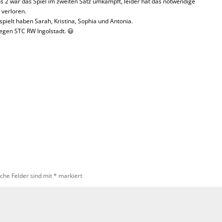
s 2 war das Spiel im zweiten Satz umkämpft, leider hat das notwendige
 verloren.
ielt haben Sarah, Kristina, Sophia und Antonia.
egen STC RW Ingolstadt. 😃
iche Felder sind mit
*
markiert