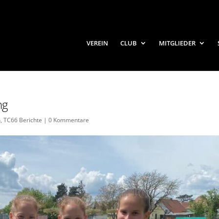
VEREIN
CLUB
MITGLIEDER
ng
n
,
TC66 Berichte
|
0 Kommentare