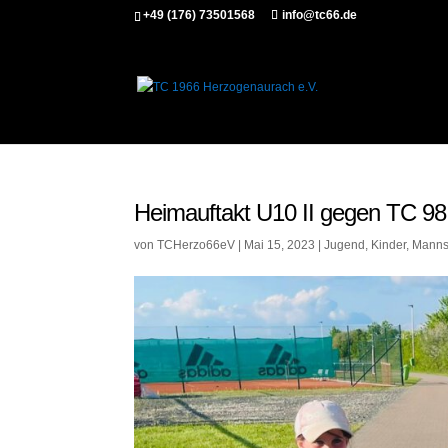
+49 (176) 73501568
info@tc66.de
Heimauftakt U10 II gegen TC 98
von
TCHerzo66eV
|
Mai 15, 2023
|
Jugend
,
Kinder
,
Manns