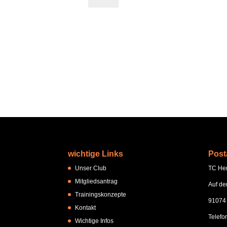
wichtige Links
Post
Unser Club
TC Her
Mitgliedsantrag
Auf de
Trainingskonzepte
91074
Kontakt
Telefo
Wichtige Infos