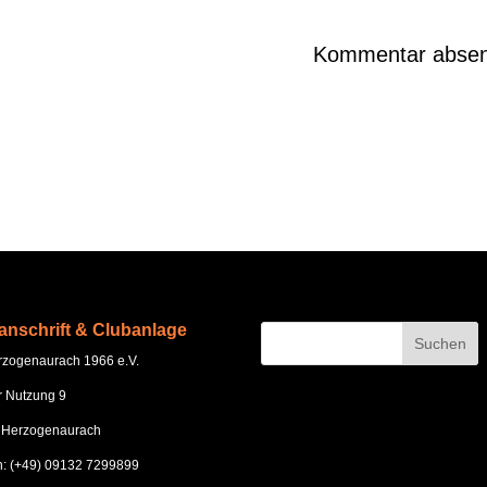
anschrift & Clubanlage
zogenaurach 1966 e.V.
r Nutzung 9
 Herzogenaurach
n: (+49) 09132 7299899