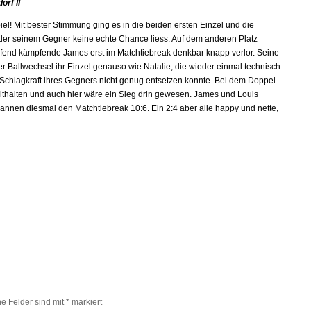
orf II
l! Mit bester Stimmung ging es in die beiden ersten Einzel und die
der seinem Gegner keine echte Chance liess. Auf dem anderen Platz
end kämpfende James erst im Matchtiebreak denkbar knapp verlor. Seine
r Ballwechsel ihr Einzel genauso wie Natalie, die wieder einmal technisch
r Schlagkraft ihres Gegners nicht genug entsetzen konnte. Bei dem Doppel
ithalten und auch hier wäre ein Sieg drin gewesen. James und Louis
wannen diesmal den Matchtiebreak 10:6. Ein 2:4 aber alle happy und nette,
he Felder sind mit
*
markiert