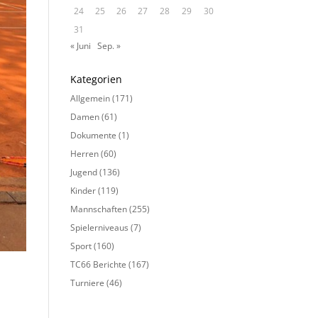
24
25
26
27
28
29
30
31
« Juni
Sep. »
Kategorien
Allgemein
(171)
Damen
(61)
Dokumente
(1)
Herren
(60)
Jugend
(136)
Kinder
(119)
Mannschaften
(255)
Spielerniveaus
(7)
Sport
(160)
TC66 Berichte
(167)
Turniere
(46)