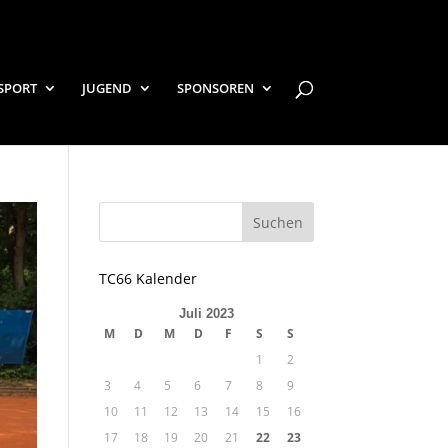
SPORT
JUGEND
SPONSOREN
TC66 Kalender
Juli 2023
M
D
M
D
F
S
S
1
2
3
4
5
6
7
8
9
10
11
12
13
14
15
16
17
18
19
20
21
22
23