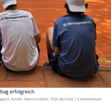
ltag erfolgreich
ugend
,
Kinder
,
Mannschaften
,
TC66 Berichte
|
0 Kommentare