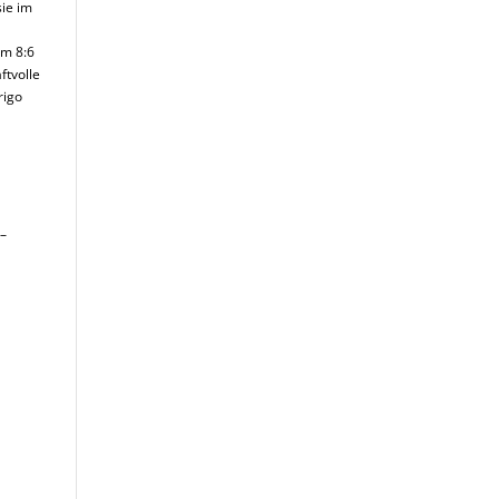
sie im
um 8:6
ftvolle
rigo
 –