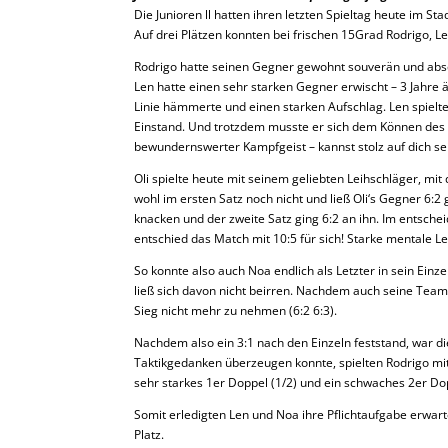
Die Junioren ll hatten ihren letzten Spieltag heute im S
Auf drei Plätzen konnten bei frischen 15Grad Rodrigo, L
Rodrigo hatte seinen Gegner gewohnt souverän und absolut
Len hatte einen sehr starken Gegner erwischt – 3 Jahre ä
Linie hämmerte und einen starken Aufschlag. Len spielte
Einstand. Und trotzdem musste er sich dem Können des 
bewundernswerter Kampfgeist – kannst stolz auf dich se
Oli spielte heute mit seinem geliebten Leihschläger, mi
wohl im ersten Satz noch nicht und ließ Oli‘s Gegner 6:2
knacken und der zweite Satz ging 6:2 an ihn. Im entsche
entschied das Match mit 10:5 für sich! Starke mentale Le
So konnte also auch Noa endlich als Letzter in sein Ein
ließ sich davon nicht beirren. Nachdem auch seine Team
Sieg nicht mehr zu nehmen (6:2 6:3).
Nachdem also ein 3:1 nach den Einzeln feststand, war d
Taktikgedanken überzeugen konnte, spielten Rodrigo mit
sehr starkes 1er Doppel (1/2) und ein schwaches 2er Dop
Somit erledigten Len und Noa ihre Pflichtaufgabe erwart
Platz.