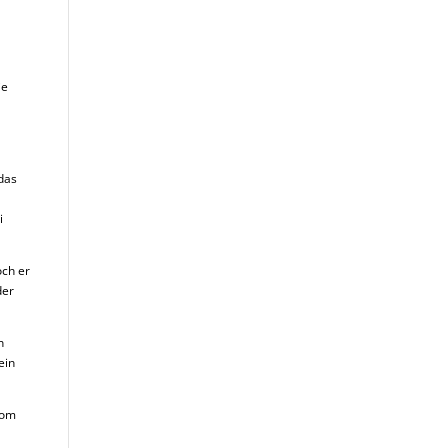
ie
 das
i
och er
der
n
ein
vom