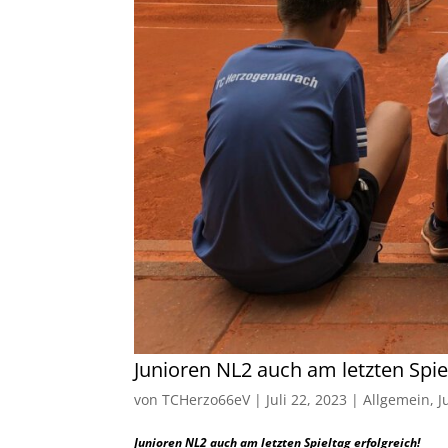
Junioren NL2 auch am letzten Spie
von
TCHerzo66eV
|
Juli 22, 2023
|
Allgemein
,
J
Junioren NL2 auch am letzten Spieltag erfolgreich!