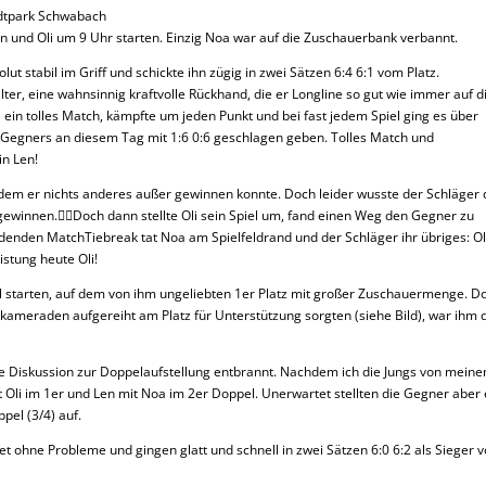
tadtpark Schwabach
en und Oli um 9 Uhr starten. Einzig Noa war auf die Zuschauerbank verbannt.
 stabil im Griff und schickte ihn zügig in zwei Sätzen 6:4 6:1 vom Platz.
lter, eine wahnsinnig kraftvolle Rückhand, die er Longline so gut wie immer auf d
 ein tolles Match, kämpfte um jeden Punkt und bei fast jedem Spiel ging es über
Gegners an diesem Tag mit 1:6 0:6 geschlagen geben. Tolles Match und
in Len!
t dem er nichts anderes außer gewinnen konnte. Doch leider wusste der Schläger
 gewinnen.🤷‍♀️Doch dann stellte Oli sein Spiel um, fand einen Weg den Gegner zu
idenden MatchTiebreak tat Noa am Spielfeldrand und der Schläger ihr übriges: Ol
istung heute Oli!
zel starten, auf dem von ihm ungeliebten 1er Platz mit großer Zuschauermenge. D
kameraden aufgereiht am Platz für Unterstützung sorgten (siehe Bild), war ihm 
ie Diskussion zur Doppelaufstellung entbrannt. Nachdem ich die Jungs von meine
 Oli im 1er und Len mit Noa im 2er Doppel. Unerwartet stellten die Gegner aber 
pel (3/4) auf.
et ohne Probleme und gingen glatt und schnell in zwei Sätzen 6:0 6:2 als Sieger 