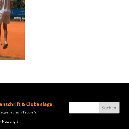
anschrift & Clubanlage
rzogenaurach 1966 e.V.
r Nutzung 9