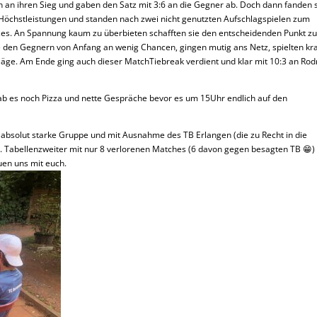
n an ihren Sieg und gaben den Satz mit 3:6 an die Gegner ab. Doch dann fanden 
u Höchstleistungen und standen nach zwei nicht genutzten Aufschlagspielen zum
tzes. An Spannung kaum zu überbieten schafften sie den entscheidenden Punkt z
ie den Gegnern von Anfang an wenig Chancen, gingen mutig ans Netz, spielten kra
hläge. Am Ende ging auch dieser MatchTiebreak verdient und klar mit 10:3 an Rod
ab es noch Pizza und nette Gespräche bevor es um 15Uhr endlich auf den
ne absolut starke Gruppe und mit Ausnahme des TB Erlangen (die zu Recht in die
. Tabellenzweiter mit nur 8 verlorenen Matches (6 davon gegen besagten TB 😁)
euen uns mit euch.