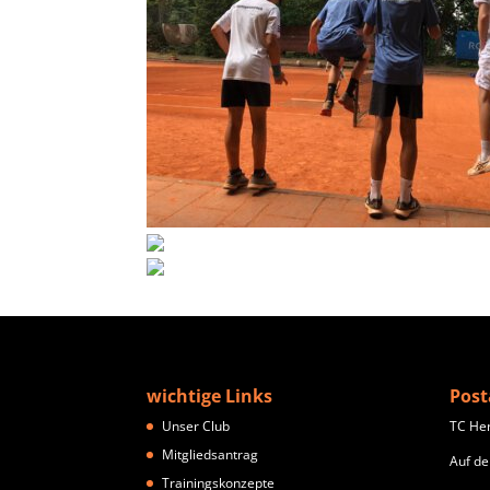
wichtige Links
Post
Unser Club
TC He
Mitgliedsantrag
Auf de
Trainingskonzepte