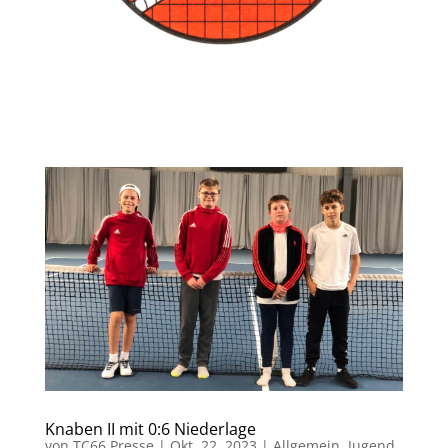
Knaben II mit 0:6 Niederlage
von
TC66 Presse
|
Okt. 22, 2023
|
Allgemein
,
Jugend
,