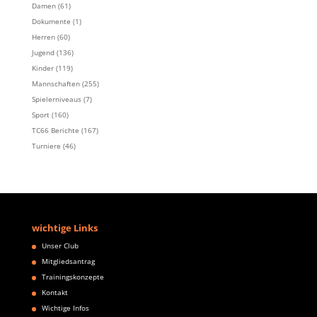
Damen
(61)
Dokumente
(1)
Herren
(60)
Jugend
(136)
Kinder
(119)
Mannschaften
(255)
Spielerniveaus
(7)
Sport
(160)
TC66 Berichte
(167)
Turniere
(46)
wichtige Links
Unser Club
Mitgliedsantrag
Trainingskonzepte
Kontakt
Wichtige Infos