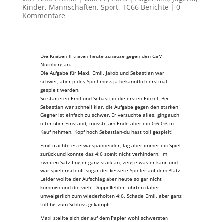
Kinder
,
Mannschaften
,
Sport
,
TC66 Berichte
|
0
Kommentare
Die Knaben ll traten heute zuhause gegen den CaM
Nürnberg an.
Die Aufgabe für Maxi, Emil, Jakob und Sebastian war
schwer, aber jedes Spiel muss ja bekanntlich erstmal
gespielt werden.
So starteten Emil und Sebastian die ersten Einzel. Bei
Sebastian war schnell klar, die Aufgabe gegen den starken
Gegner ist einfach zu schwer. Er versuchte alles, ging auch
öfter über Einstand, musste am Ende aber ein 0:6 0:6 in
Kauf nehmen. Kopf hoch Sebastian-du hast toll gespielt!
Emil machte es etwa spannender, lag aber immer ein Spiel
zurück und konnte das 4:6 somit nicht verhindern. Im
zweiten Satz fing er ganz stark an, zeigte was er kann und
war spielerisch oft sogar der bessere Spieler auf dem Platz.
Leider wollte der Aufschlag aber heute so gar nicht
kommen und die viele Doppelfehler führten daher
unweigerlich zum wiederholten 4:6. Schade Emil, aber ganz
toll bis zum Schluss gekämpft!
Maxi stellte sich der auf dem Papier wohl schwersten