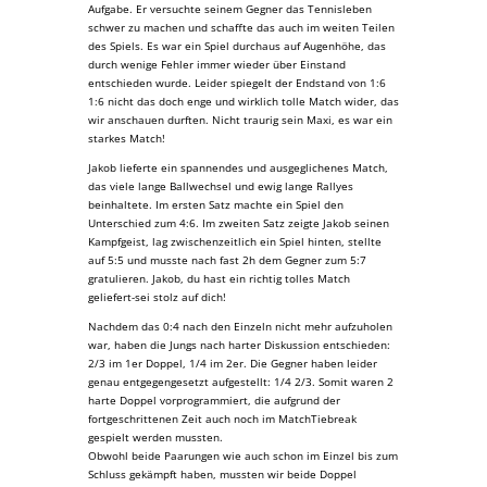
Aufgabe. Er versuchte seinem Gegner das Tennisleben
schwer zu machen und schaffte das auch im weiten Teilen
des Spiels. Es war ein Spiel durchaus auf Augenhöhe, das
durch wenige Fehler immer wieder über Einstand
entschieden wurde. Leider spiegelt der Endstand von 1:6
1:6 nicht das doch enge und wirklich tolle Match wider, das
wir anschauen durften. Nicht traurig sein Maxi, es war ein
starkes Match!
Jakob lieferte ein spannendes und ausgeglichenes Match,
das viele lange Ballwechsel und ewig lange Rallyes
beinhaltete. Im ersten Satz machte ein Spiel den
Unterschied zum 4:6. Im zweiten Satz zeigte Jakob seinen
Kampfgeist, lag zwischenzeitlich ein Spiel hinten, stellte
auf 5:5 und musste nach fast 2h dem Gegner zum 5:7
gratulieren. Jakob, du hast ein richtig tolles Match
geliefert-sei stolz auf dich!
Nachdem das 0:4 nach den Einzeln nicht mehr aufzuholen
war, haben die Jungs nach harter Diskussion entschieden:
2/3 im 1er Doppel, 1/4 im 2er. Die Gegner haben leider
genau entgegengesetzt aufgestellt: 1/4 2/3. Somit waren 2
harte Doppel vorprogrammiert, die aufgrund der
fortgeschrittenen Zeit auch noch im MatchTiebreak
gespielt werden mussten.
Obwohl beide Paarungen wie auch schon im Einzel bis zum
Schluss gekämpft haben, mussten wir beide Doppel