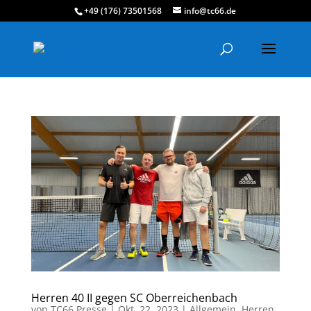
+49 (176) 73501568
info@tc66.de
Herren 40 II gegen SC Oberreichenbach
von
TC66 Presse
|
Okt. 22, 2023
|
Allgemein
,
Herren
,