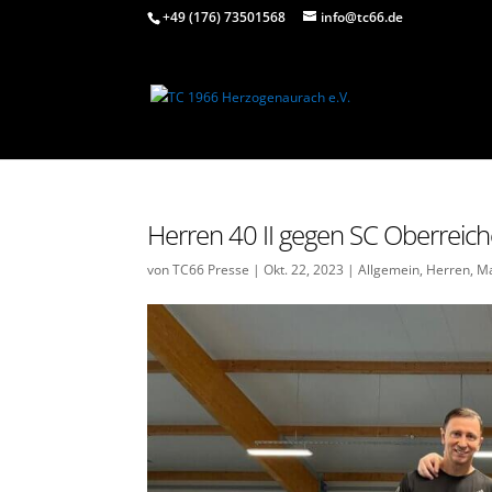
+49 (176) 73501568
info@tc66.de
Herren 40 II gegen SC Oberreic
von
TC66 Presse
|
Okt. 22, 2023
|
Allgemein
,
Herren
,
Ma