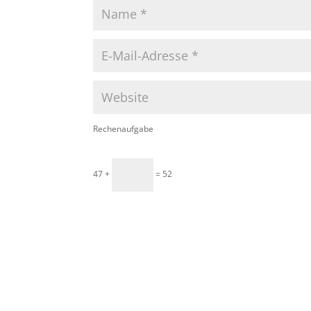
Rechenaufgabe
47 +
= 52